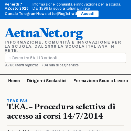
Vai
Venerdì 7
Informazione, comunità e innovazione per la scuola.
|
al
Agosto 2026
Dal 1998 la scuola italiana in rete.
contenuto
Canale Telegram
Newsletter
|
Registrati
Accedi
AetnaNet.org
INFORMAZIONE, COMUNITÀ E INNOVAZIONE PER
LA SCUOLA. DAL 1998 LA SCUOLA ITALIANA IN
RETE.
⌕
Cerca
9.786 utenti registrati · 704 mln di pagine viste
Home
Dirigenti Scolastici
Formazione Scuola Lavoro
TFA E PAS
T.F.A. – Procedura selettiva di
accesso ai corsi 14/7/2014