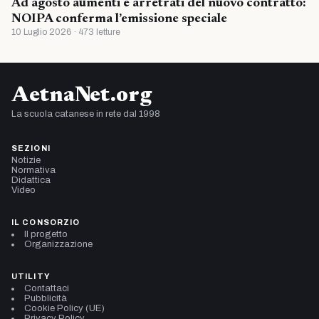
Ad agosto aumenti e arretrati del nuovo contratto:
NOIPA conferma l’emissione speciale
10 Luglio 2026 · 473 letture
AetnaNet.org
La scuola catanese in rete dal 1998
SEZIONI
Notizie
Normativa
Didattica
Video
IL CONSORZIO
Il progetto
Organizzazione
UTILITY
Contattaci
Pubblicità
Cookie Policy (UE)
Privacy Policy