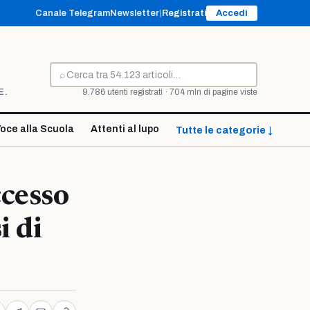
Canale Telegram
Newsletter
|
Registrati
Accedi
⌕
Cerca
E.
9.786 utenti registrati · 704 mln di pagine viste
oce alla Scuola
Attenti al lupo
Tutte le categorie ↓
ccesso
i di