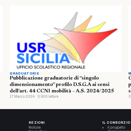
GRADUATORIE
M
Pubblicazione graduatorie di “singolo
O
dimensionamento” profilo D.S.G.A ai sensi
p
dell’art. 44 CCNI mobilità – A.S. 2024/2025
s
17 Marzo 2024 · 3.900 letture
3
SEZIONI
IL CONSORZIO
Notizie
Il progetto