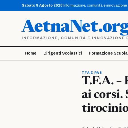
Vai
Sabato 8 Agosto 2026
|
Informazione, comunità e innovazione pe
al
contenuto
AetnaNet.or
INFORMAZIONE, COMUNITÀ E INNOVAZIONE PE
Home
Dirigenti Scolastici
Formazione Scuola
TFA E PAS
T.F.A. –
ai corsi
tirocini