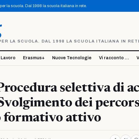
r la scuola. Dal 1998 la scuola italiana in rete.
g
R LA SCUOLA. DAL 1998 LA SCUOLA ITALIANA IN RET
 Lavoro
Erasmus+
Nuove Tecnologie
Vi racconto …
V
 Procedura selettiva di a
. Svolgimento dei percors
o formativo attivo