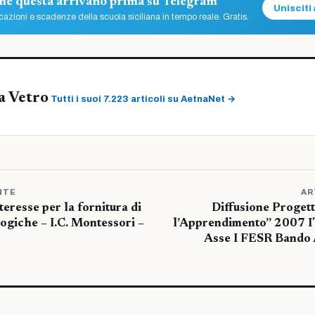
ome questa arrivano prima su Telegram
Unisciti 
azioni e scadenze della scuola siciliana in tempo reale. Gratis.
a Vetro
Tutti i suoi 7.223 articoli su AetnaNet →
NTE
AR
teresse per la fornitura di
Diffusione Proget
logiche – I.C. Montessori –
l’Apprendimento” 2007
Asse I FESR Band