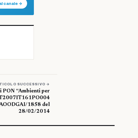
al canale →
TICOLO SUCCESSIVO →
ti PON “Ambienti per
 IT2007IT161PO004
o AOODGAI/1858 del
28/02/2014