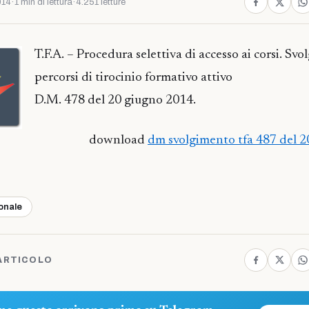
014
·
1 min di lettura
·
4.251 letture
T.F.A. – Procedura selettiva di accesso ai corsi. Sv
percorsi di tirocinio formativo attivo
D.M. 478 del 20 giugno 2014.
download
dm svolgimento tfa 487 del 
ionale
ARTICOLO