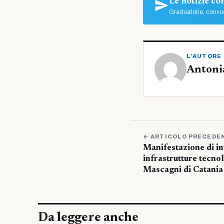
Le notizie c
Graduatorie, convoc
L'AUTORE
Antoni
← ARTICOLO PRECEDE
Manifestazione di in
infrastrutture tecno
Mascagni di Catania
Da leggere anche