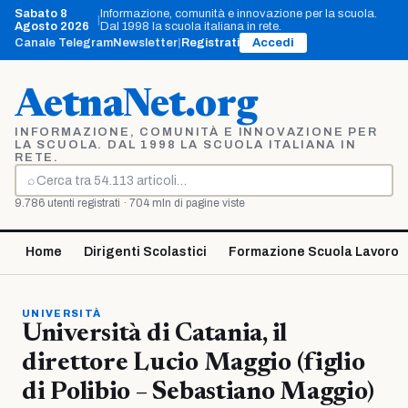
Vai
Sabato 8
Informazione, comunità e innovazione per la scuola.
|
al
Agosto 2026
Dal 1998 la scuola italiana in rete.
contenuto
Canale Telegram
Newsletter
|
Registrati
Accedi
AetnaNet.org
INFORMAZIONE, COMUNITÀ E INNOVAZIONE PER
LA SCUOLA. DAL 1998 LA SCUOLA ITALIANA IN
RETE.
⌕
Cerca
9.786 utenti registrati · 704 mln di pagine viste
Home
Dirigenti Scolastici
Formazione Scuola Lavoro
UNIVERSITÀ
Università di Catania, il
direttore Lucio Maggio (figlio
di Polibio – Sebastiano Maggio)