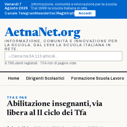
Vai
Venerdì 7
Informazione, comunità e innovazione per la scuola.
|
al
Agosto 2026
Dal 1998 la scuola italiana in rete.
contenuto
Canale Telegram
Newsletter
|
Registrati
Accedi
AetnaNet.org
INFORMAZIONE, COMUNITÀ E INNOVAZIONE PER
LA SCUOLA. DAL 1998 LA SCUOLA ITALIANA IN
RETE.
⌕
Cerca
9.786 utenti registrati · 704 mln di pagine viste
Home
Dirigenti Scolastici
Formazione Scuola Lavoro
TFA E PAS
Abilitazione insegnanti, via
libera al II ciclo dei Tfa