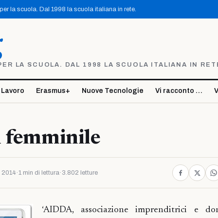
r la scuola. Dal 1998 la scuola italiana in rete.
g
R LA SCUOLA. DAL 1998 LA SCUOLA ITALIANA IN RET
 Lavoro
Erasmus+
Nuove Tecnologie
Vi racconto …
V
l femminile
 2014
·
1 min di lettura
·
3.802 letture
‘AIDDA, associazione imprenditrici e do