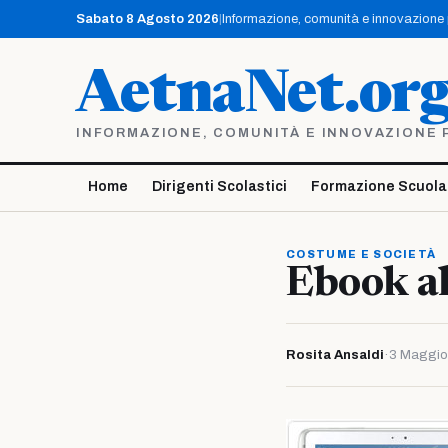
Vai
Sabato 8 Agosto 2026
|
Informazione, comunità e innovazione pe
al
contenuto
AetnaNet.or
INFORMAZIONE, COMUNITÀ E INNOVAZIONE PE
Home
Dirigenti Scolastici
Formazione Scuola
COSTUME E SOCIETÀ
Ebook a
Rosita Ansaldi
·
3 Maggio