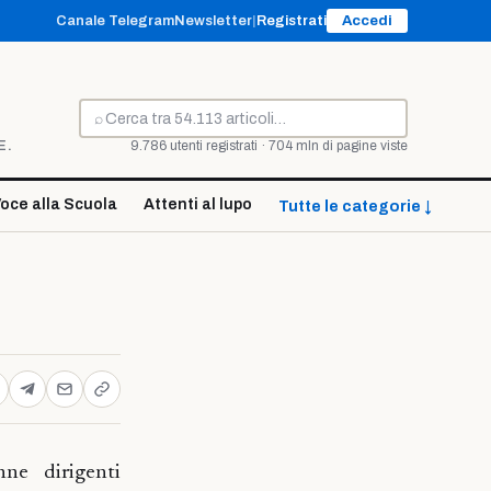
Canale Telegram
Newsletter
|
Registrati
Accedi
⌕
Cerca
E.
9.786 utenti registrati · 704 mln di pagine viste
oce alla Scuola
Attenti al lupo
Tutte le categorie ↓
nne dirigenti