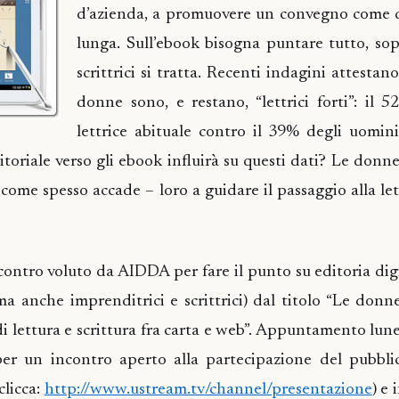
d’azienda, a promuovere un convegno come q
lunga. Sull’ebook bisogna puntare tutto, sop
scrittrici si tratta. Recenti indagini attestano
donne sono, e restano, “lettrici forti”: il 5
lettrice abituale contro il 39% degli uomini
toriale verso gli ebook influirà su questi dati? Le donne
 come spesso accade – loro a guidare il passaggio alla le
ncontro voluto da AIDDA per fare il punto su editoria di
 ma anche imprenditrici e scrittrici) dal titolo “Le donn
 di lettura e scrittura fra carta e web”. Appuntamento lu
er un incontro aperto alla partecipazione del pubblic
clicca:
http://www.ustream.tv/channel/presentazione
) e 