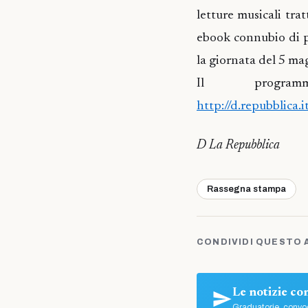
letture musicali tra
ebook connubio di pa
la giornata del 5 mag
Il program
http://d.repubblica
D La Repubblica
Rassegna stampa
CONDIVIDI QUESTO 
Le notizie c
Graduatorie, convoc