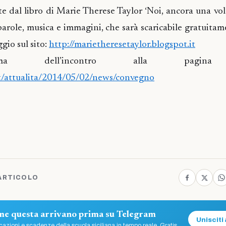
tte dal libro di Marie Therese Taylor ‘Noi, ancora una vol
role, musica e immagini, che sarà scaricabile gratuitam
gio sul sito:
http://marietheresetaylor.blogspot.it
ma dell’incontro alla pagina 
.it/attualita/2014/05/02/news/convegno
ARTICOLO
ome questa arrivano prima su Telegram
Unisciti 
azioni e scadenze della scuola siciliana in tempo reale. Gratis.