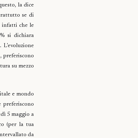
uesto, la dice
rattutto se di
 infatti che le
2% si dichiara
. L’evoluzione
, preferiscono
ttura su mezzo
gitale e mondo
e preferiscono
nedì 5 maggio a
o (per la tua
intervallato da