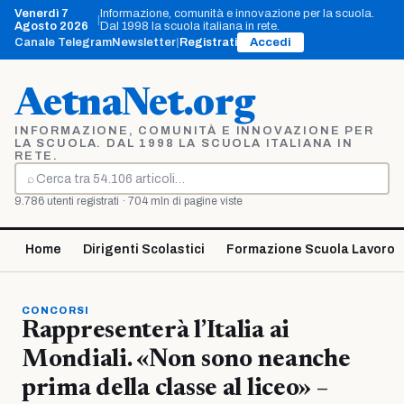
Vai
Venerdì 7
Informazione, comunità e innovazione per la scuola.
|
al
Agosto 2026
Dal 1998 la scuola italiana in rete.
contenuto
Canale Telegram
Newsletter
|
Registrati
Accedi
AetnaNet.org
INFORMAZIONE, COMUNITÀ E INNOVAZIONE PER
LA SCUOLA. DAL 1998 LA SCUOLA ITALIANA IN
RETE.
⌕
Cerca
9.786 utenti registrati · 704 mln di pagine viste
Home
Dirigenti Scolastici
Formazione Scuola Lavoro
CONCORSI
Rappresenterà l’Italia ai
Mondiali. «Non sono neanche
prima della classe al liceo» –