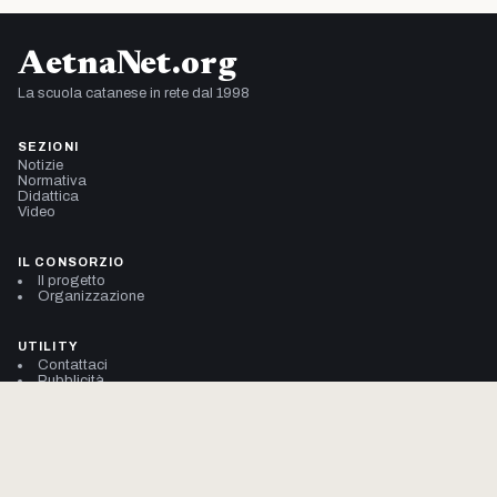
AetnaNet.org
La scuola catanese in rete dal 1998
SEZIONI
Notizie
Normativa
Didattica
Video
IL CONSORZIO
Il progetto
Organizzazione
UTILITY
Contattaci
Pubblicità
Cookie Policy (UE)
Privacy Policy
© 2002–2026 Consorzio AetnaNet
704.914.947 pagine viste da gennaio 2002