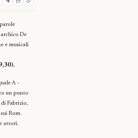
parole
anarchico De
e e musicali
9,30).
quale A –
ito un punto
di Fabrizio,
 sui Rom.
 attori.