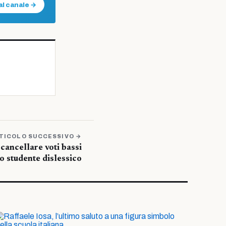
al canale →
TICOLO SUCCESSIVO →
 cancellare voti bassi
o studente dislessico