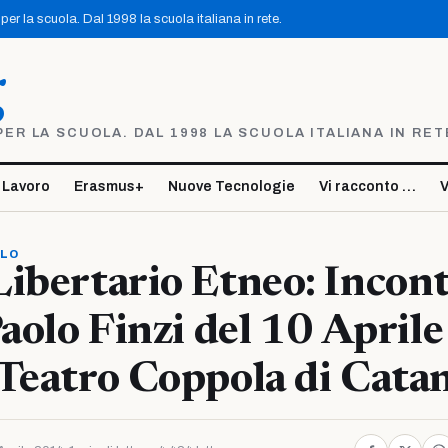
er la scuola. Dal 1998 la scuola italiana in rete.
g
R LA SCUOLA. DAL 1998 LA SCUOLA ITALIANA IN RET
 Lavoro
Erasmus+
Nuove Tecnologie
Vi racconto …
V
OLO
ibertario Etneo: Incont
Paolo Finzi del 10 Aprile
Teatro Coppola di Cata