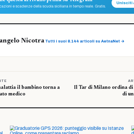
ome questa arrivano prima su Telegram
Unisciti 
azioni e scadenze della scuola siciliana in tempo reale. Gratis.
angelo Nicotra
Tutti i suoi 8.144 articoli su AetnaNet →
NTE
AR
alattia il bambino torna a
Il Tar di Milano ordina di
cato medico
di un