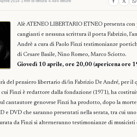
Aprile 2014
·
1 min di lettura
·
4.484 letture
Alè ATENEO LIBERTARIO ETNEO presenta con 
cangianti e nessuna scrittura il poeta Fabrizio, l’
Andrè a cura di Paolo Finzi testimonianze poetich
di Cesare Basile, Nino Romeo, Marco Sciotto.
Giovedì 10 aprile, ore 20,00 (apericena ore 1
rà del pensiero libertario di/in Fabrizio De André, per il 
 cui Finzi è redattore dalla fondazione (1971), ha costitu
 sul cantautore genovese Finzi ha prodotto, dopo la morte 
CD e DVD che saranno presentati nella serata, tra cui uno
rata da Finzi si alterneranno testimonianze di musicisti e