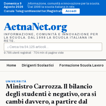
Vai
Domenica 9
Informazione, comunità e innovazione per la scuola.
|
al
Agosto 2026
Dal 1998 la scuola italiana in rete.
contenuto
Canale Telegram
Newsletter
|
Registrati
Accedi
AetnaNet.org
INFORMAZIONE, COMUNITÀ E INNOVAZIONE PER
LA SCUOLA. DAL 1998 LA SCUOLA ITALIANA IN
RETE.
⌕
Cerca
9.786 utenti registrati · 704 mln di pagine viste
Home
Dirigenti Scolastici
Formazione Scuola Lavoro
UNIVERSITÀ
Ministro Carrozza. Il bilancio
degli studenti è negativo, ora si
cambi davvero, a partire dal