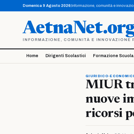
Vai
Domenica 9 Agosto 2026
|
Informazione, comunità e innovazione
al
contenuto
AetnaNet.or
INFORMAZIONE, COMUNITÀ E INNOVAZIONE PE
Home
Dirigenti Scolastici
Formazione Scuola
GIURIDICO-ECONOMIC
MIUR tra
nuove im
ricorsi 