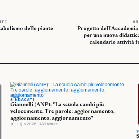
NTE
AR
tabolismo delle piante
Progetto dell’Accademia 
per una nuova didattic
calendario attività 
SINDACATI
Giannelli (ANP): ”La scuola cambi più
velocemente. Tre parole: aggiornamento,
aggiornamento, aggiornamento”
10 Luglio 2026 · 468 letture
S
S