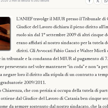
o 2014
·
2 min di lettura
·
6.060 letture
L’ANIEF travolge il MIUR presso il Tribunale di C
Giudice del Lavoro dichiara il pieno diritto all’
ruolo sin dal 1° settembre 2009 di altri cinque d
erano affidati al nostro sindacato per la tutela d
diritti. Gli Avvocati Fabio Ganci e Walter Micel
in tribunale e la condanna del MIUR al pagamento di 7
aver perseverato nel voler mantenere “in coda” e non “a pett
a negare loro il diritto alla stipula di un contratto a tem
 graduatorie 2009/2011.
hiarenza, che con perizia si occupa della tutela di parte 
, ottiene dal Giudice del Lavoro di Catania ben cinque se
come da sempre sostenuto dal nostro sindacato, che la col