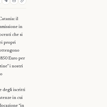
atania: il
immissione in
ocenti che si
ei propri
i ottengono
.850 Euro per
ine” i nostri
po
degli iscritti
ntenze in cui
locazione “in