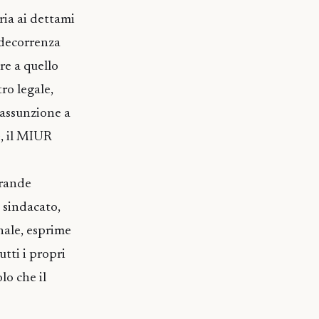
ria ai dettami
 decorrenza
re a quello
ro legale,
l’assunzione a
, il MIUR
grande
o sindacato,
nale, esprime
utti i propri
lo che il