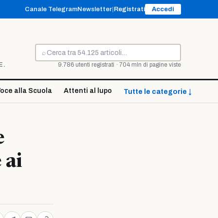
Canale Telegram
Newsletter
|
Registrati
Accedi
⌕
Cerca
E.
9.786 utenti registrati · 704 mln di pagine viste
oce alla Scuola
Attenti al lupo
Tutte le categorie ↓
e
 ai