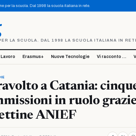
 per la scuola. Dal 1998 la scuola italiana in rete.
g
R LA SCUOLA. DAL 1998 LA SCUOLA ITALIANA IN RET
 Lavoro
Erasmus+
Nuove Tecnologie
Vi racconto …
V
HE
volto a Catania: cinqu
missioni in ruolo grazie
pettine ANIEF