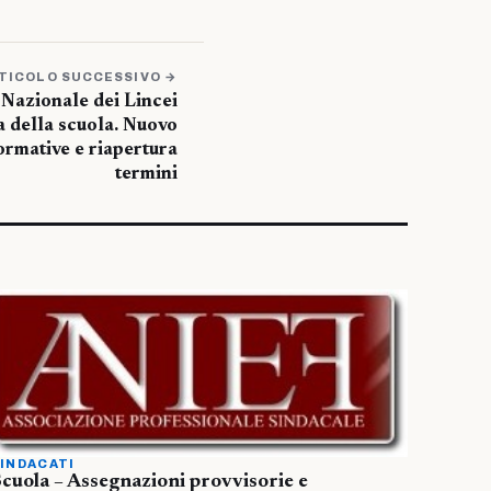
TICOLO SUCCESSIVO →
Nazionale dei Lincei
a della scuola. Nuovo
formative e riapertura
termini
INDACATI
cuola – Assegnazioni provvisorie e