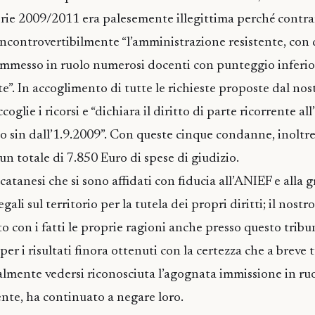
rie 2009/2011 era palesemente illegittima perché contra
 incontrovertibilmente “l’amministrazione resistente, con
immesso in ruolo numerosi docenti con punteggio inferio
e”. In accoglimento di tutte le richieste proposte dal nost
oglie i ricorsi e “dichiara il diritto di parte ricorrente al
 sin dall’1.9.2009”. Con queste cinque condanne, inoltre
n totale di 7.850 Euro di spese di giudizio.
catanesi che si sono affidati con fiducia all’ANIEF e alla 
gali sul territorio per la tutela dei propri diritti; il nostr
o con i fatti le proprie ragioni anche presso questo tribu
er i risultati finora ottenuti con la certezza che a breve t
nalmente vedersi riconosciuta l’agognata immissione in ruo
nte, ha continuato a negare loro.