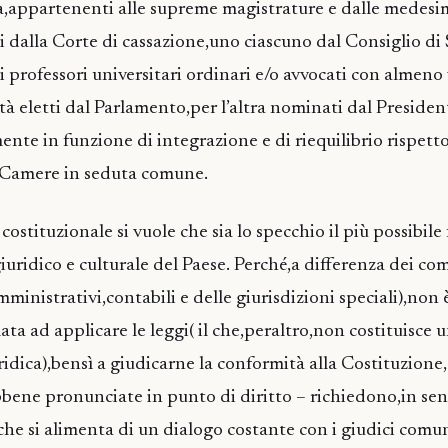
ra,appartenenti alle supreme magistrature e dalle medesi
i dalla Corte di cassazione,uno ciascuno dal Consiglio di 
i professori universitari ordinari e/o avvocati con almeno
tà eletti dal Parlamento,per l’altra nominati dal Presiden
te in funzione di integrazione e di riequilibrio rispetto 
e Camere in seduta comune.
costituzionale si vuole che sia lo specchio il più possibile
giuridico e culturale del Paese. Perché,a differenza dei c
mministrativi,contabili e delle giurisdizioni speciali),non 
a ad applicare le leggi( il che,peraltro,non costituisce 
ridica),bensì a giudicarne la conformità alla Costituzione
bbene pronunciate in punto di diritto – richiedono,in sen
”,che si alimenta di un dialogo costante con i giudici comu