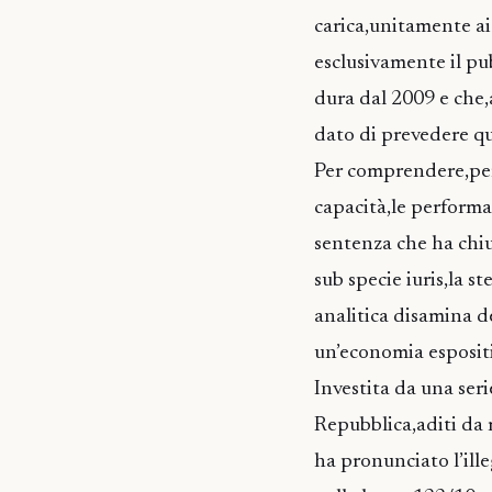
carica,unitamente ai
esclusivamente il pub
dura dal 2009 e che,
dato di prevedere q
Per comprendere,per 
capacità,le performan
sentenza che ha chius
sub specie iuris,la st
analitica disamina de
un’economia espositi
Investita da una seri
Repubblica,aditi da 
ha pronunciato l’ill