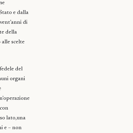
me
Stato e dalla
 vent’anni di
te della
alle scelte
 fedele del
omuni organi
è
un’operazione
,con
so lato,una
ni e – non