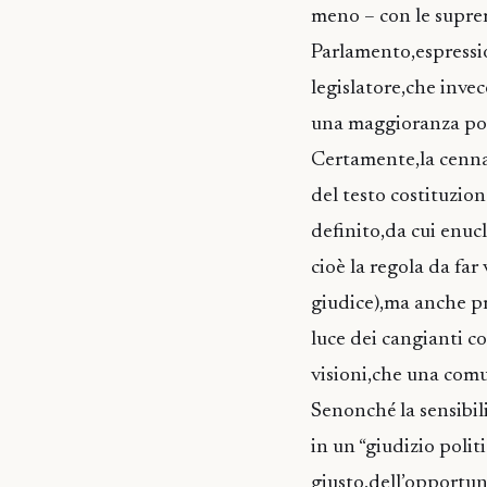
meno – con le supreme
Parlamento,espressi
legislatore,che invec
una maggioranza poli
Certamente,la cennat
del testo costituzion
definito,da cui enu
cioè la regola da far
giudice),ma anche pri
luce dei cangianti co
visioni,che una com
Senonché la sensibili
in un “giudizio politi
giusto,dell’opportuno