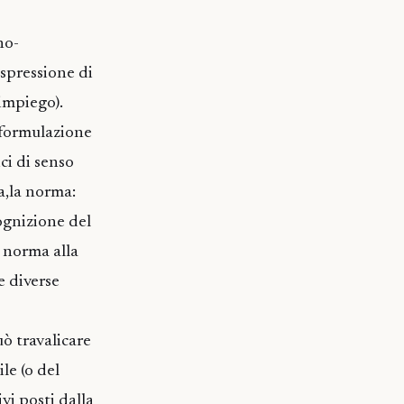
no-
espressione di
impiego).
 formulazione
ici di senso
a,la norma:
cognizione del
a norma alla
e diverse
uò travalicare
le (o del
vi posti dalla