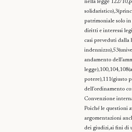
nella legge 122/10,p
solidaristico),3(prin
patrimoniale solo in 
diritti e interessi l
casi preveduti dalla 
indennizzo),53(univer
andamento dell’ammin
legge),100,104,108(
potere),111(giusto p
dell’ordinamento com
Convenzione internaz
Poiché le questioni 
argomentazioni anch’
dei giudizi,ai fini d