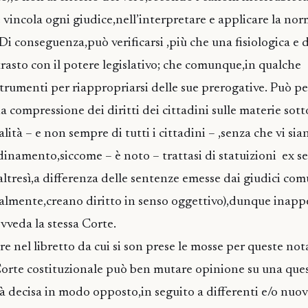
 vincola ogni giudice,nell’interpretare e applicare la nor
Di conseguenza,può verificarsi ,più che una fisiologica e d
rasto con il potere legislativo; che comunque,in qualche
strumenti per riappropriarsi delle sue prerogative. Può p
compressione dei diritti dei cittadini sulle materie sott
alità – e non sempre di tutti i cittadini – ,senza che vi sia
rdinamento,siccome – è noto – trattasi di statuizioni ex se
altresì,a differenza delle sentenze emesse dai giudici comu
lmente,creano diritto in senso oggettivo),dunque inappe
veda la stessa Corte.
re nel libretto da cui si son prese le mosse per queste not
Corte costituzionale può ben mutare opinione su una ques
ià decisa in modo opposto,in seguito a differenti e/o nuo