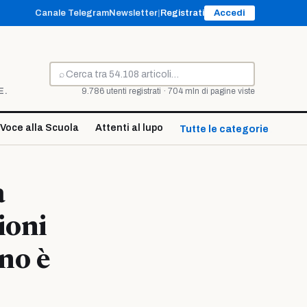
Canale Telegram
Newsletter
|
Registrati
Accedi
⌕
Cerca
E.
9.786 utenti registrati · 704 mln di pagine viste
Voce alla Scuola
Attenti al lupo
Tutte le categorie ↓
a
ioni
no è