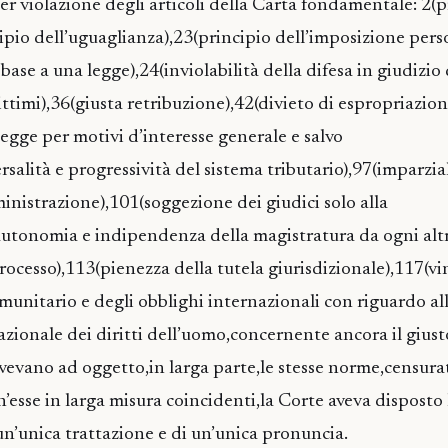
er violazione degli articoli della Carta fondamentale: 2(p
cipio dell’uguaglianza),23(principio dell’imposizione pers
base a una legge),24(inviolabilità della difesa in giudizio
egittimi),36(giusta retribuzione),42(divieto di espropriazio
legge per motivi d’interesse generale e salvo
salità e progressività del sistema tributario),97(imparzia
istrazione),101(soggezione dei giudici solo alla
autonomia e indipendenza della magistratura da ogni alt
rocesso),113(pienezza della tutela giurisdizionale),117(vi
unitario e degli obblighi internazionali con riguardo all’
ionale dei diritti dell’uomo,concernente ancora il giust
avevano ad oggetto,in larga parte,le stesse norme,censura
esse in larga misura coincidenti,la Corte aveva disposto 
i un’unica trattazione e di un’unica pronuncia.