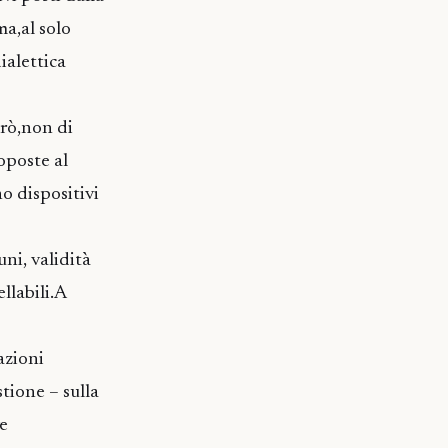
ma,al solo
ialettica
erò,non di
oposte al
no dispositivi
ni, validità
llabili.A
azioni
tione – sulla
ve