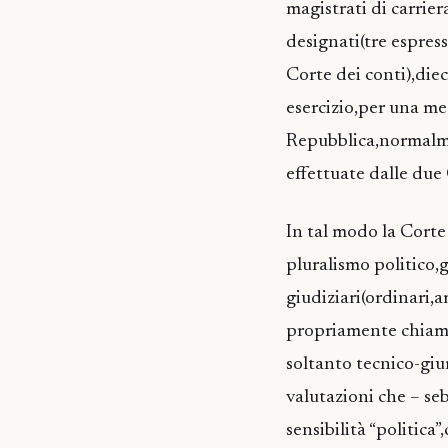
magistrati di carrie
designati(tre espress
Corte dei conti),diec
esercizio,per una me
Repubblica,normalmen
effettuate dalle du
In tal modo la Corte 
pluralismo politico,
giudiziari(ordinari,a
propriamente chiamat
soltanto tecnico-giu
valutazioni che – se
sensibilità “politica