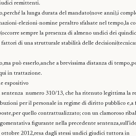
iudici remittenti.
o,perché la lunga durata del mandato(nove anni),i comple
azioni-elezioni-nomine peraltro sfalsate nel tempo,la col
i(occorre sempre la presenza di almeno undici dei quind
o fattori di una strutturale stabilità delle decisioni(tecni
o,ma può esserlo,anche a brevissima distanza di tempo,p
ui in trattazione.
ne espositivo
a sentenza numero 310/13, che ha ritenuto legittima la r
ibuzioni per il personale in regime di diritto pubblico e,a 
sposte,per quello contrattualizzato; con un clamoroso rib
gomentativa figurante nella precedente sentenza,sull’id
 ottobre 2012,resa dagli stessi undici giudici tuttora in