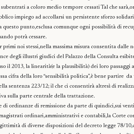
 subentrati a coloro medio tempore cessati Tal che sarà,or
blico impiego ad accollarsi un persistente sforzo solidari
a questo punto,esclusa comunque ogni possibilità di rec
uando potrà cessare.
primi noi stessi,nella massima misura consentita dalle n
ce degli illustri giudici del Palazzo della Consulta esibit
o il 2013, la linearità(e la plausibilità) dei loro passaggi
essa cifra della loro “sensibilità politica”,è bene partire da
lla sentenza 223/12; il che ci consentirà altresì di realizz
va sulla parte centrale della trattazione.
e di ordinanze di remissione da parte di quindici,sui vent
magistrati ordinari,amministrativi e contabili,la Corte co
egittimità di diverse disposizioni del decreto legge 78/10,