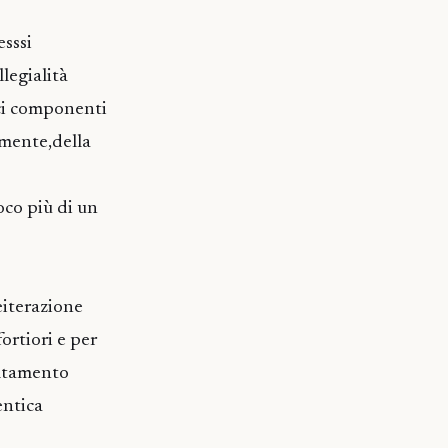
sssi
legialità
ici componenti
camente,della
oco più di un
eiterazione
fortiori e per
altamento
entica