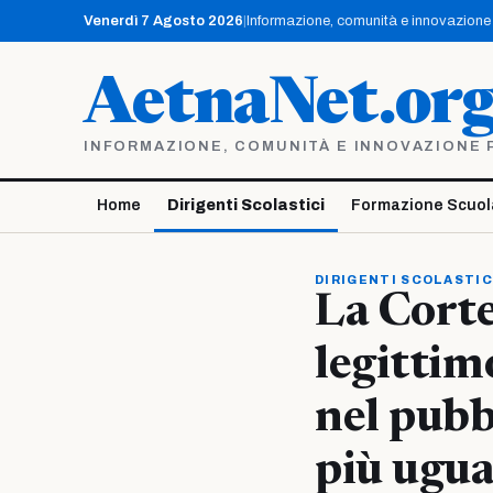
Vai
Venerdì 7 Agosto 2026
|
Informazione, comunità e innovazione p
al
contenuto
AetnaNet.or
INFORMAZIONE, COMUNITÀ E INNOVAZIONE PE
Home
Dirigenti Scolastici
Formazione Scuol
DIRIGENTI SCOLASTIC
La Corte
legittimo
nel pubb
più ugual