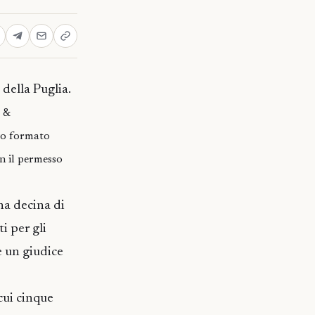
 della Puglia.
a &
vo formato
n il permesso
na decina di
i per gli
è un giudice
 cui cinque