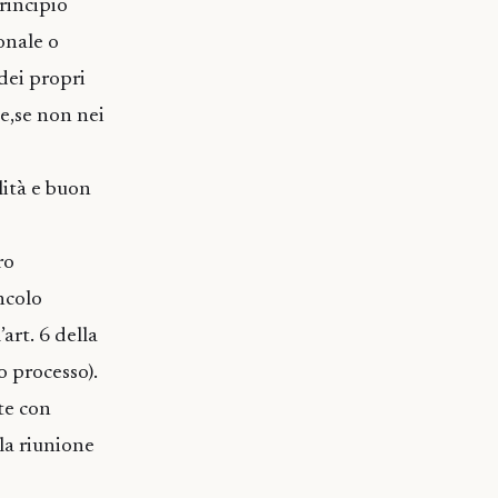
rincipio
onale o
 dei propri
ne,se non nei
lità e buon
ro
ncolo
art. 6 della
o processo).
te con
la riunione