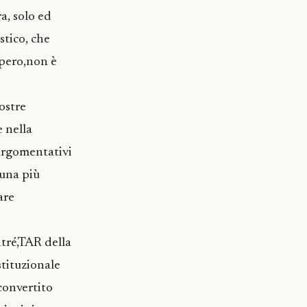
a, solo ed
stico, che
upero,non è
ostre
e nella
 argomentativi
 una più
are
itré,TAR della
stituzionale
convertito