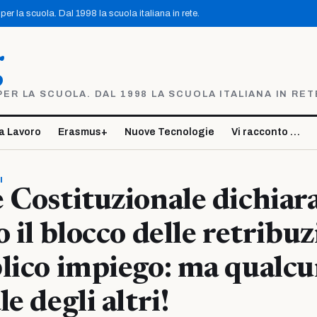
er la scuola. Dal 1998 la scuola italiana in rete.
g
R LA SCUOLA. DAL 1998 LA SCUOLA ITALIANA IN RET
a Lavoro
Erasmus+
Nuove Tecnologie
Vi racconto …
I
 Costituzionale dichiar
 il blocco delle retribuz
lico impiego: ma qualcu
e degli altri!