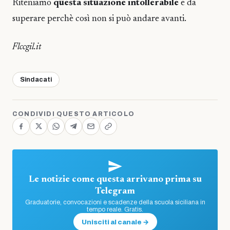
Riteniamo
questa situazione intollerabile
e da
superare perchè così non si può andare avanti.
Flccgil.it
Sindacati
CONDIVIDI QUESTO ARTICOLO
Le notizie come questa arrivano prima su
Telegram
Graduatorie, convocazioni e scadenze della scuola siciliana in
tempo reale. Gratis.
Unisciti al canale →