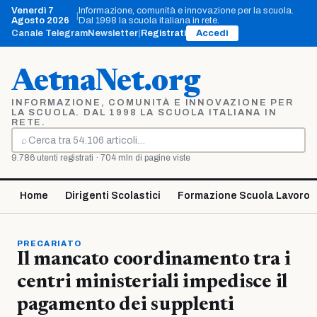
Vai
Venerdì 7
Informazione, comunità e innovazione per la scuola.
|
al
Agosto 2026
Dal 1998 la scuola italiana in rete.
contenuto
Canale Telegram
Newsletter
|
Registrati
Accedi
AetnaNet.org
INFORMAZIONE, COMUNITÀ E INNOVAZIONE PER
LA SCUOLA. DAL 1998 LA SCUOLA ITALIANA IN
RETE.
⌕
Cerca
9.786 utenti registrati · 704 mln di pagine viste
Home
Dirigenti Scolastici
Formazione Scuola Lavoro
PRECARIATO
Il mancato coordinamento tra i
centri ministeriali impedisce il
pagamento dei supplenti