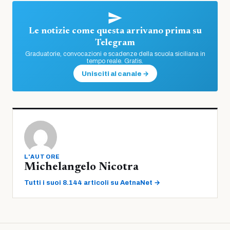
Le notizie come questa arrivano prima su
Telegram
Graduatorie, convocazioni e scadenze della scuola siciliana in
tempo reale. Gratis.
Unisciti al canale →
L'AUTORE
Michelangelo Nicotra
Tutti i suoi 8.144 articoli su AetnaNet →