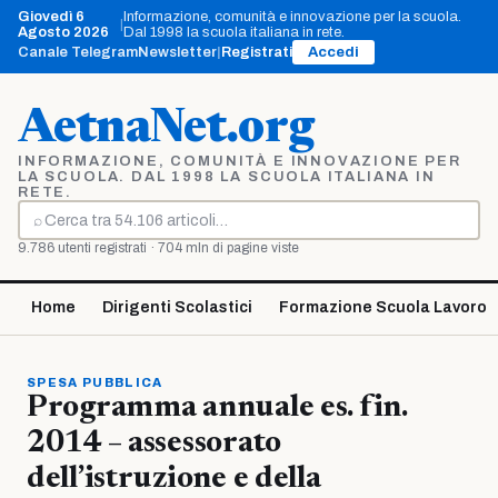
Vai
Giovedì 6
Informazione, comunità e innovazione per la scuola.
|
al
Agosto 2026
Dal 1998 la scuola italiana in rete.
contenuto
Canale Telegram
Newsletter
|
Registrati
Accedi
AetnaNet.org
INFORMAZIONE, COMUNITÀ E INNOVAZIONE PER
LA SCUOLA. DAL 1998 LA SCUOLA ITALIANA IN
RETE.
⌕
Cerca
9.786 utenti registrati · 704 mln di pagine viste
Home
Dirigenti Scolastici
Formazione Scuola Lavoro
SPESA PUBBLICA
Programma annuale es. fin.
2014 – assessorato
dell’istruzione e della