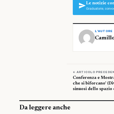
Le notizie c
Graduatorie, convoc
L'AUTORE
Camillo
← ARTICOLO PRECEDE
Conferenza e Mostra 
che si biforcano’ (Di
sinuosi dello spazio
Da leggere anche