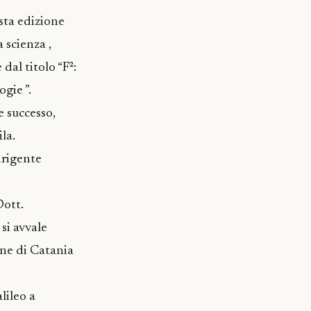
esta edizione
 scienza ,
dal titolo “F²:
ogie ”.
 successo,
la.
irigente
Dott.
si avvale
one di Catania
alileo a