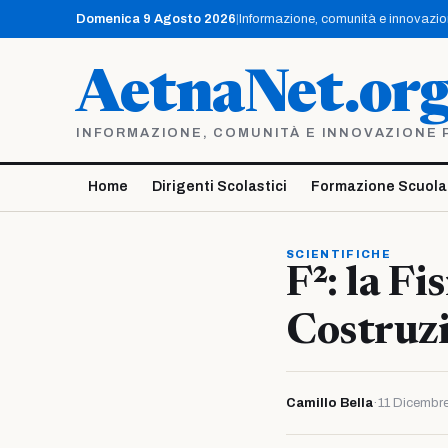
Vai
Domenica 9 Agosto 2026
|
Informazione, comunità e innovazione
al
contenuto
AetnaNet.or
INFORMAZIONE, COMUNITÀ E INNOVAZIONE PE
Home
Dirigenti Scolastici
Formazione Scuola
SCIENTIFICHE
F²: la Fi
Costruzi
Camillo Bella
·
11 Dicembr