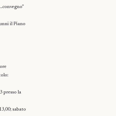
co…convegno”
lunni il Piano
tore
tolo:
3 presso la
13,00; sabato