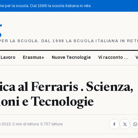
 per la scuola. Dal 1998 la scuola italiana in rete.
g
R LA SCUOLA. DAL 1998 LA SCUOLA ITALIANA IN RET
 Lavoro
Erasmus+
Nuove Tecnologie
Vi racconto …
V
sica al Ferraris . Scienza,
oni e Tecnologie
e 2013
·
2 min di lettura
·
5.757 letture