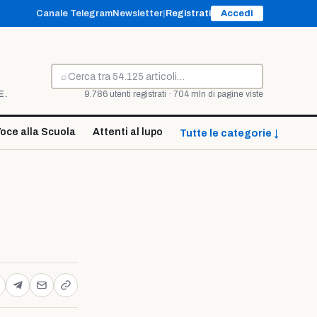
Canale Telegram
Newsletter
|
Registrati
Accedi
⌕
Cerca
E.
9.786 utenti registrati · 704 mln di pagine viste
oce alla Scuola
Attenti al lupo
Tutte le categorie ↓