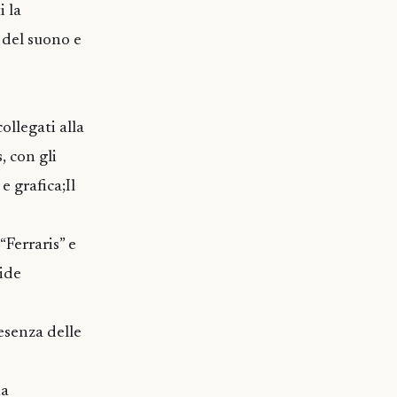
i la
o del suono e
llegati alla
, con gli
e grafica;Il
“Ferraris” e
ide
esenza delle
na