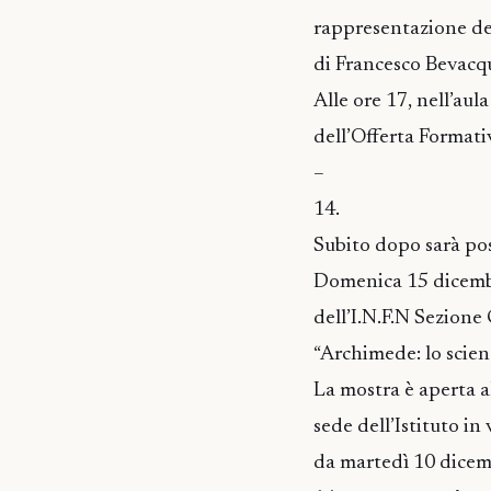
rappresentazione del
di Francesco Bevacqu
Alle ore 17, nell’aul
dell’Offerta Format
–
14.
Subito dopo sarà poss
Domenica 15 dicembre
dell’I.N.F.N Sezione
“Archimede: lo scienz
La mostra è aperta a
sede dell’Istituto in
da martedì 10 dicemb