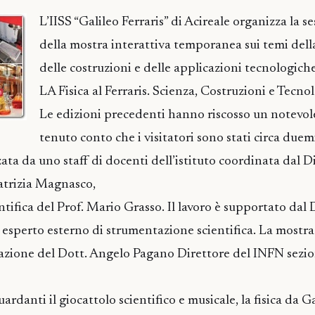
L’IISS “Galileo Ferraris” di Acireale organizza la s
della mostra interattiva temporanea sui temi della
delle costruzioni e delle applicazioni tecnologiche 
LA Fisica al Ferraris. Scienza, Costruzioni e Tecnol
Le edizioni precedenti hanno riscosso un notevole
tenuto conto che i visitatori sono stati circa duemi
ata da uno staff di docenti dell’istituto coordinata dal D
Patrizia Magnasco,
ntifica del Prof. Mario Grasso. Il lavoro è supportato dal 
esperto esterno di strumentazione scientifica. La mostra 
razione del Dott. Angelo Pagano Direttore del INFN sezi
uardanti il giocattolo scientifico e musicale, la fisica da G