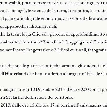
 rinnovabili, potranno essere visitate le sezioni riguardant
a, la biologia, le scienze della terra, la robotica, lo studi
 il planetario digitale ed una nuova sezione dedicata alle
on apparecchi radioamatoriali.
he la tecnologia Grid ed i percorsi di approfondimento co
ambiente e territorio “Brunelleschi”, aggregata al Ferraris
evo satellitare; Progettazione 3D;Beni culturali, fotografia 
 edizioni, le guide scientifiche saranno gli studenti del 
ell’Hinterland che hanno aderito al progetto “Piccole Gu
à luogo martedì 10 Dicembre 2013 alle ore 9,30 con la pr
ti Scolastici delle scuole del territorio.
013, dalle ore 16 alle ore 17, si terrà nell’ aula magna u