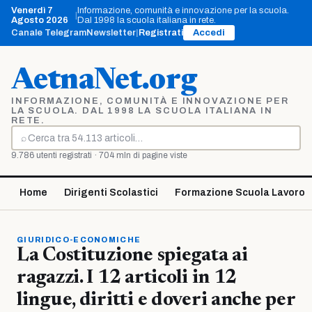
Vai
Venerdì 7
Informazione, comunità e innovazione per la scuola.
|
al
Agosto 2026
Dal 1998 la scuola italiana in rete.
contenuto
Canale Telegram
Newsletter
|
Registrati
Accedi
AetnaNet.org
INFORMAZIONE, COMUNITÀ E INNOVAZIONE PER
LA SCUOLA. DAL 1998 LA SCUOLA ITALIANA IN
RETE.
⌕
Cerca
9.786 utenti registrati · 704 mln di pagine viste
Home
Dirigenti Scolastici
Formazione Scuola Lavoro
GIURIDICO-ECONOMICHE
La Costituzione spiegata ai
ragazzi. I 12 articoli in 12
lingue, diritti e doveri anche per