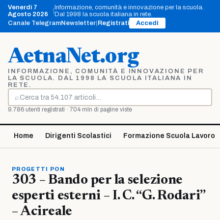
Vai
Venerdì 7
Informazione, comunità e innovazione per la scuola.
|
al
Agosto 2026
Dal 1998 la scuola italiana in rete.
contenuto
Canale Telegram
Newsletter
|
Registrati
Accedi
AetnaNet.org
INFORMAZIONE, COMUNITÀ E INNOVAZIONE PER
LA SCUOLA. DAL 1998 LA SCUOLA ITALIANA IN
RETE.
⌕
Cerca
9.786 utenti registrati · 704 mln di pagine viste
Home
Dirigenti Scolastici
Formazione Scuola Lavoro
PROGETTI PON
303 – Bando per la selezione
esperti esterni – I. C. “G. Rodari”
– Acireale