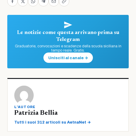
Le notizie come questa arrivano prima su
Telegram
Graduatorie, convocazioni e scadenze della scuola siciliana in
tempo reale. Gratis.
Unisciti al canale →
L'AUTORE
Patrizia Bellia
Tutti i suoi 312 articoli su AetnaNet →