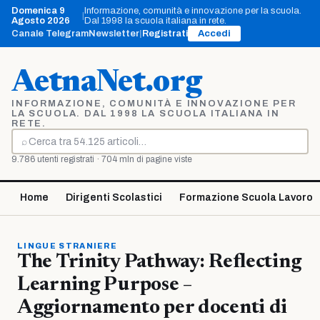
Vai
Domenica 9
Informazione, comunità e innovazione per la scuola.
|
al
Agosto 2026
Dal 1998 la scuola italiana in rete.
contenuto
Canale Telegram
Newsletter
|
Registrati
Accedi
AetnaNet.org
INFORMAZIONE, COMUNITÀ E INNOVAZIONE PER
LA SCUOLA. DAL 1998 LA SCUOLA ITALIANA IN
RETE.
⌕
Cerca
9.786 utenti registrati · 704 mln di pagine viste
Home
Dirigenti Scolastici
Formazione Scuola Lavoro
LINGUE STRANIERE
The Trinity Pathway: Reflecting
Learning Purpose –
Aggiornamento per docenti di