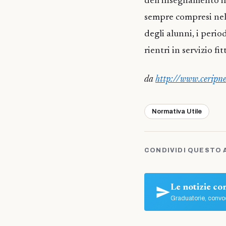
dell’insegnamento i
sempre compresi nell’
degli alunni, i perio
rientri in servizio fitt
da
http://www.ceripne
Normativa Utile
CONDIVIDI QUESTO 
Le notizie c
Graduatorie, convoc