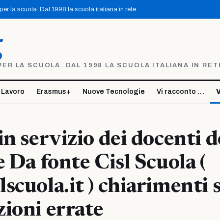
r la scuola. Dal 1998 la scuola italiana in rete.
g
R LA SCUOLA. DAL 1998 LA SCUOLA ITALIANA IN RET
 Lavoro
Erasmus+
Nuove Tecnologie
Vi racconto …
V
in servizio dei docenti d
e Da fonte Cisl Scuola (
scuola.it ) chiarimenti 
ioni errate