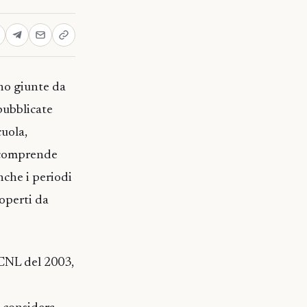
ono giunte da
pubblicate
cuola,
ricomprende
nche i periodi
coperti da
CCNL del 2003,