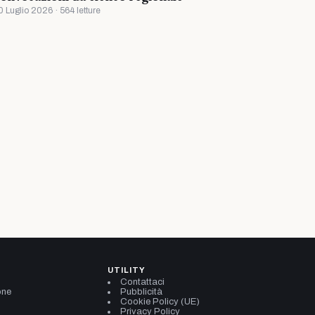
0 Luglio 2026 · 564 letture
UTILITY
Contattaci
one
Pubblicità
Cookie Policy (UE)
Privacy Policy