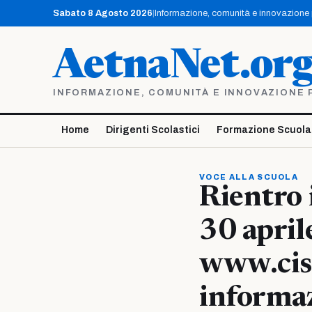
Vai
Sabato 8 Agosto 2026
|
Informazione, comunità e innovazione pe
al
contenuto
AetnaNet.or
INFORMAZIONE, COMUNITÀ E INNOVAZIONE PE
Home
Dirigenti Scolastici
Formazione Scuola
VOCE ALLA SCUOLA
Rientro 
30 april
www.cisl
informaz