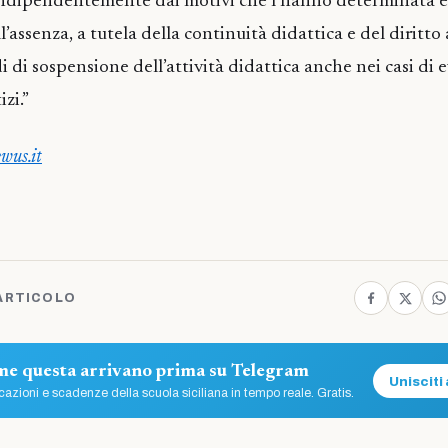
ndipendentemente dai motivi che l’hanno determinata e
assenza, a tutela della continuità didattica e del diritto 
di di sospensione dell’attività didattica anche nei casi di 
izi.”
wus.it
ARTICOLO
ome questa arrivano prima su Telegram
Unisciti 
azioni e scadenze della scuola siciliana in tempo reale. Gratis.