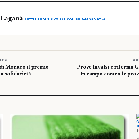
 Laganà
Tutti i suoi 1.622 articoli su AetnaNet →
NTE
AR
 di Monaco il premio
Prove Invalsi e riforma G
a solidarietà
In campo contro le prove
N
I
c