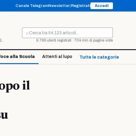
Canale Telegram
Newsletter
|
Registrati
Accedi
⌕
Cerca
E.
9.786 utenti registrati · 704 mln di pagine viste
oce alla Scuola
Attenti al lupo
Tutte le categorie ↓
opo il
su