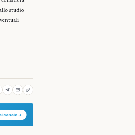
 considera
allo studio
eventuali
al canale →