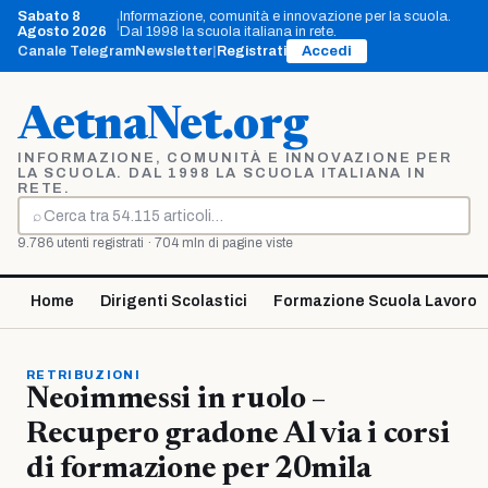
Vai
Sabato 8
Informazione, comunità e innovazione per la scuola.
|
al
Agosto 2026
Dal 1998 la scuola italiana in rete.
contenuto
Canale Telegram
Newsletter
|
Registrati
Accedi
AetnaNet.org
INFORMAZIONE, COMUNITÀ E INNOVAZIONE PER
LA SCUOLA. DAL 1998 LA SCUOLA ITALIANA IN
RETE.
⌕
Cerca
9.786 utenti registrati · 704 mln di pagine viste
Home
Dirigenti Scolastici
Formazione Scuola Lavoro
RETRIBUZIONI
Neoimmessi in ruolo –
Recupero gradone Al via i corsi
di formazione per 20mila