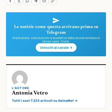
Le notizie come questa arrivano prima su
Telegram
Graduatorie, convocazioni e scadenze della scuola siciliana in
tempo reale. Gratis.
Unisciti al canale →
L'AUTORE
Antonia Vetro
Tutti i suoi 7.223 articoli su AetnaNet →