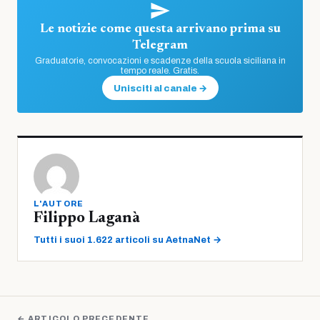
Le notizie come questa arrivano prima su
Telegram
Graduatorie, convocazioni e scadenze della scuola siciliana in
tempo reale. Gratis.
Unisciti al canale →
L'AUTORE
Filippo Laganà
Tutti i suoi 1.622 articoli su AetnaNet →
← ARTICOLO PRECEDENTE