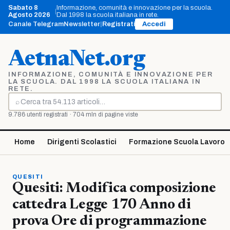
Vai
Sabato 8
Informazione, comunità e innovazione per la scuola.
|
al
Agosto 2026
Dal 1998 la scuola italiana in rete.
contenuto
Canale Telegram
Newsletter
|
Registrati
Accedi
AetnaNet.org
INFORMAZIONE, COMUNITÀ E INNOVAZIONE PER
LA SCUOLA. DAL 1998 LA SCUOLA ITALIANA IN
RETE.
⌕
Cerca
9.786 utenti registrati · 704 mln di pagine viste
Home
Dirigenti Scolastici
Formazione Scuola Lavoro
QUESITI
Quesiti: Modifica composizione
cattedra Legge 170 Anno di
prova Ore di programmazione