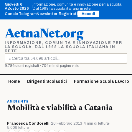
Vai
Giovedì 6
Informazione, comunità e innovazione per la scuola.
|
al
Agosto 2026
Dal 1998 la scuola italiana in rete.
contenuto
Canale Telegram
Newsletter
|
Registrati
Accedi
AetnaNet.org
INFORMAZIONE, COMUNITÀ E INNOVAZIONE PER
LA SCUOLA. DAL 1998 LA SCUOLA ITALIANA IN
RETE.
⌕
Cerca
9.786 utenti registrati · 704 mln di pagine viste
Home
Dirigenti Scolastici
Formazione Scuola Lavoro
AMBIENTE
Mobilità e viabilità a Catania
Francesca Condorelli
·
20 Febbraio 2013
·
4 min di lettura
·
5.009 letture