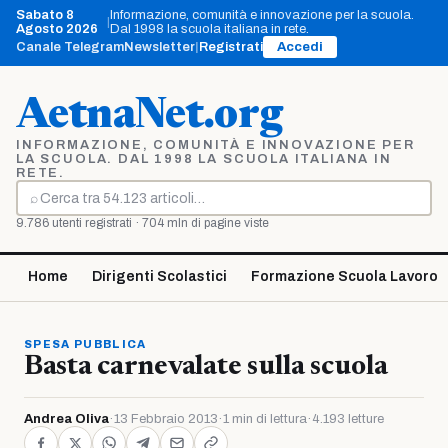
Vai
Sabato 8
Informazione, comunità e innovazione per la scuola.
|
al
Agosto 2026
Dal 1998 la scuola italiana in rete.
contenuto
Canale Telegram
Newsletter
|
Registrati
Accedi
AetnaNet.org
INFORMAZIONE, COMUNITÀ E INNOVAZIONE PER
LA SCUOLA. DAL 1998 LA SCUOLA ITALIANA IN
RETE.
⌕
Cerca
9.786 utenti registrati · 704 mln di pagine viste
Home
Dirigenti Scolastici
Formazione Scuola Lavoro
SPESA PUBBLICA
Basta carnevalate sulla scuola
Andrea Oliva
·
13 Febbraio 2013
·
1 min di lettura
·
4.193 letture