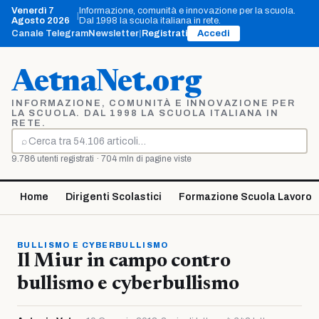
Vai
Venerdì 7
Informazione, comunità e innovazione per la scuola.
|
al
Agosto 2026
Dal 1998 la scuola italiana in rete.
contenuto
Canale Telegram
Newsletter
|
Registrati
Accedi
AetnaNet.org
INFORMAZIONE, COMUNITÀ E INNOVAZIONE PER
LA SCUOLA. DAL 1998 LA SCUOLA ITALIANA IN
RETE.
⌕
Cerca
9.786 utenti registrati · 704 mln di pagine viste
Home
Dirigenti Scolastici
Formazione Scuola Lavoro
BULLISMO E CYBERBULLISMO
Il Miur in campo contro
bullismo e cyberbullismo