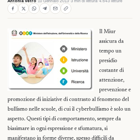
Antonia Vetro
·
10 Gennaio 2013
·
3 min di lettura
·
4.643 letture
Il Miur
assicura da
tempo un
presidio
costante di
attenzione,
prevenzione e
promozione di iniziative di contrasto al fenomeno del
bullismo nelle scuole, di cui il cyberbullismo è solo un
aspetto. Questi tipi di comportamento, sempre da
biasimare in ogni espressione e sfumatura, si
manifestano in forme diverse, spesso difficili da