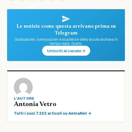
Le notizie come questa arrivano prima su
Telegram
Graduatorie, convocazioni e scadenze della scuola siciliana in
tempo reale. Gratis.
Unisciti al canale →
L'AUTORE
Antonia Vetro
Tutti i suoi 7.223 articoli su AetnaNet →