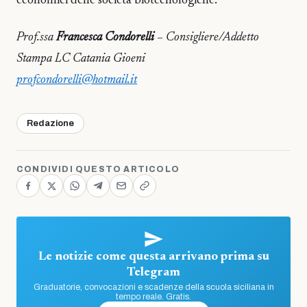
economici delle società biotecnologiche.
Prof.ssa
Francesca Condorelli
– Consigliere/Addetto
Stampa LC Catania Gioeni
profcondorelli@hotmail.it
Redazione
CONDIVIDI QUESTO ARTICOLO
Le notizie come questa arrivano prima su
Telegram
Graduatorie, convocazioni e scadenze della scuola siciliana in
tempo reale. Gratis.