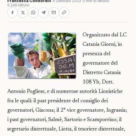
Francesca Condorelli
·
4 Gennaio 2013
·
3 min di lettura
·
5.146 letture
Organizzato dal LC
Catania Gioeni, in
presenza del
governatore del
Distretto Catania
108 Yb, Dott.
Antonio Pogliese, e di numerose autorità Lionistiche
fra le quali: il past presidente del consiglio dei
governatori, Giacona; il 2° vice governatore, Ingrassia;
i past governatori, Salmè, Sartorio e Scamporrino; il
segretario distrettuale, Liotta, il tesoriere distrettuale,