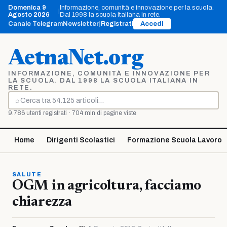
Vai
Domenica 9
Informazione, comunità e innovazione per la scuola.
|
al
Agosto 2026
Dal 1998 la scuola italiana in rete.
contenuto
Canale Telegram
Newsletter
|
Registrati
Accedi
AetnaNet.org
INFORMAZIONE, COMUNITÀ E INNOVAZIONE PER
LA SCUOLA. DAL 1998 LA SCUOLA ITALIANA IN
RETE.
⌕
Cerca
9.786 utenti registrati · 704 mln di pagine viste
Home
Dirigenti Scolastici
Formazione Scuola Lavoro
SALUTE
OGM in agricoltura, facciamo
chiarezza