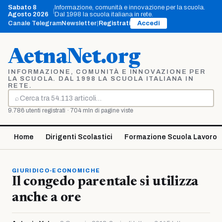
Vai
Sabato 8
Informazione, comunità e innovazione per la scuola.
|
al
Agosto 2026
Dal 1998 la scuola italiana in rete.
contenuto
Canale Telegram
Newsletter
|
Registrati
Accedi
AetnaNet.org
INFORMAZIONE, COMUNITÀ E INNOVAZIONE PER
LA SCUOLA. DAL 1998 LA SCUOLA ITALIANA IN
RETE.
⌕
Cerca
9.786 utenti registrati · 704 mln di pagine viste
Home
Dirigenti Scolastici
Formazione Scuola Lavoro
GIURIDICO-ECONOMICHE
Il congedo parentale si utilizza
anche a ore