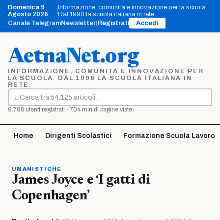
Vai
Domenica 9
Informazione, comunità e innovazione per la scuola.
|
al
Agosto 2026
Dal 1998 la scuola italiana in rete.
contenuto
Canale Telegram
Newsletter
|
Registrati
Accedi
AetnaNet.org
INFORMAZIONE, COMUNITÀ E INNOVAZIONE PER
LA SCUOLA. DAL 1998 LA SCUOLA ITALIANA IN
RETE.
⌕
Cerca
9.786 utenti registrati · 704 mln di pagine viste
Home
Dirigenti Scolastici
Formazione Scuola Lavoro
UMANISTICHE
James Joyce e ‘I gatti di
Copenhagen’