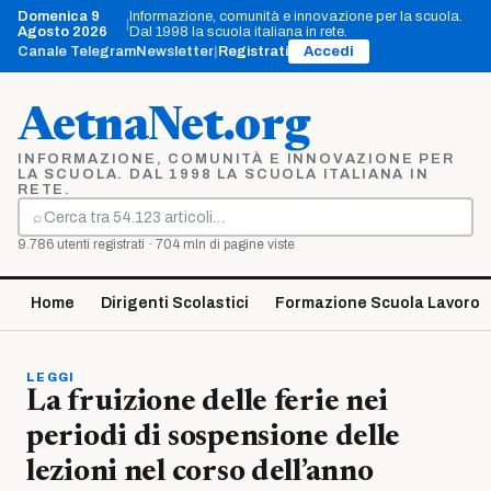
Vai
Domenica 9
Informazione, comunità e innovazione per la scuola.
|
al
Agosto 2026
Dal 1998 la scuola italiana in rete.
contenuto
Canale Telegram
Newsletter
|
Registrati
Accedi
AetnaNet.org
INFORMAZIONE, COMUNITÀ E INNOVAZIONE PER
LA SCUOLA. DAL 1998 LA SCUOLA ITALIANA IN
RETE.
⌕
Cerca
9.786 utenti registrati · 704 mln di pagine viste
Home
Dirigenti Scolastici
Formazione Scuola Lavoro
LEGGI
La fruizione delle ferie nei
periodi di sospensione delle
lezioni nel corso dell’anno