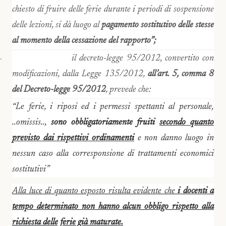
chiesto di fruire delle ferie durante i periodi di sospensione
delle lezioni, si dà luogo al
pagamento sostitutivo delle stesse
al momento della cessazione del rapporto”;
il decreto-legge 95/2012, convertito con
·
modificazioni, dalla Legge 135/2012,
all’art. 5, comma 8
del Decreto-legge 95/2012
, prevede che:
“Le ferie, i riposi ed i permessi spettanti al personale,
..
omissis..
,
sono obbligatoriamente fruiti
secondo quanto
previsto dai rispettivi ordinamenti
e non danno luogo in
nessun caso alla corresponsione di trattamenti economici
sostitutivi”
Alla luce di quanto esposto risulta evidente che
i docenti a
tempo determinato non hanno alcun obbligo rispetto alla
richiesta delle ferie già maturate.