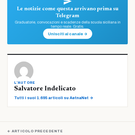
Le notizie come questa arrivano prima su
Telegram
Graduatorie, convocazioni e scadenze della scuola siciliana in
tempo reale. Gratis.
Unisciti al canale →
L'AUTORE
Salvatore Indelicato
Tutti i suoi 1.695 articoli su AetnaNet →
← ARTICOLO PRECEDENTE