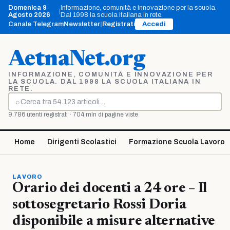
Vai
Domenica 9
Informazione, comunità e innovazione per la scuola.
|
al
Agosto 2026
Dal 1998 la scuola italiana in rete.
contenuto
Canale Telegram
Newsletter
|
Registrati
Accedi
AetnaNet.org
INFORMAZIONE, COMUNITÀ E INNOVAZIONE PER
LA SCUOLA. DAL 1998 LA SCUOLA ITALIANA IN
RETE.
⌕
Cerca
9.786 utenti registrati · 704 mln di pagine viste
Home
Dirigenti Scolastici
Formazione Scuola Lavoro
LAVORO
Orario dei docenti a 24 ore – Il
sottosegretario Rossi Doria
disponibile a misure alternative