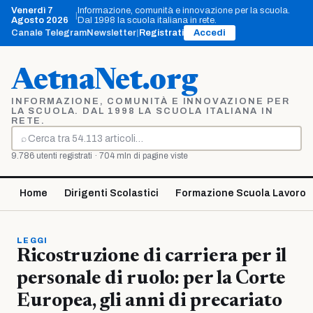
Vai
Venerdì 7
Informazione, comunità e innovazione per la scuola.
|
al
Agosto 2026
Dal 1998 la scuola italiana in rete.
contenuto
Canale Telegram
Newsletter
|
Registrati
Accedi
AetnaNet.org
INFORMAZIONE, COMUNITÀ E INNOVAZIONE PER
LA SCUOLA. DAL 1998 LA SCUOLA ITALIANA IN
RETE.
⌕
Cerca
9.786 utenti registrati · 704 mln di pagine viste
Home
Dirigenti Scolastici
Formazione Scuola Lavoro
LEGGI
Ricostruzione di carriera per il
personale di ruolo: per la Corte
Europea, gli anni di precariato