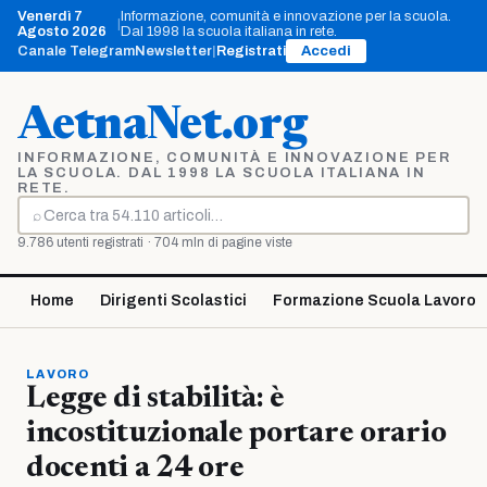
Vai
Venerdì 7
Informazione, comunità e innovazione per la scuola.
|
al
Agosto 2026
Dal 1998 la scuola italiana in rete.
contenuto
Canale Telegram
Newsletter
|
Registrati
Accedi
AetnaNet.org
INFORMAZIONE, COMUNITÀ E INNOVAZIONE PER
LA SCUOLA. DAL 1998 LA SCUOLA ITALIANA IN
RETE.
⌕
Cerca
9.786 utenti registrati · 704 mln di pagine viste
Home
Dirigenti Scolastici
Formazione Scuola Lavoro
LAVORO
Legge di stabilità: è
incostituzionale portare orario
docenti a 24 ore