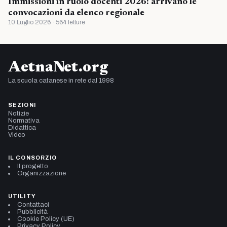
Immissioni in ruolo docenti 2026: arrivano le
convocazioni da elenco regionale
10 Luglio 2026 · 564 letture
AetnaNet.org
La scuola catanese in rete dal 1998
SEZIONI
Notizie
Normativa
Didattica
Video
IL CONSORZIO
Il progetto
Organizzazione
UTILITY
Contattaci
Pubblicità
Cookie Policy (UE)
Privacy Policy