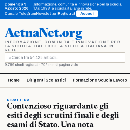
Vai
Domenica 9
Informazione, comunità e innovazione per la scuola.
|
al
Agosto 2026
Dal 1998 la scuola italiana in rete.
contenuto
Canale Telegram
Newsletter
|
Registrati
Accedi
AetnaNet.org
INFORMAZIONE, COMUNITÀ E INNOVAZIONE PER
LA SCUOLA. DAL 1998 LA SCUOLA ITALIANA IN
RETE.
⌕
Cerca
9.786 utenti registrati · 704 mln di pagine viste
Home
Dirigenti Scolastici
Formazione Scuola Lavoro
DIDATTICA
Contenzioso riguardante gli
esiti degli scrutini finali e degli
esami di Stato. Una nota