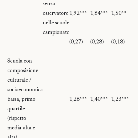
senza
osservatore
1,92***
1,84***
1,50**
nelle scuole
campionate
(0,27)
(0,28)
(0,18)
Scuola con
composizione
culturale /
socioeconomica
bassa, primo
1,28***
1,40***
1,23***
quartile
(rispetto
media-alta e
alta)