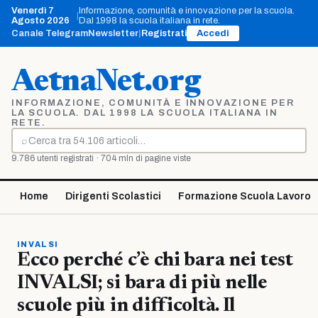
Vai
Venerdì 7
Informazione, comunità e innovazione per la scuola.
|
al
Agosto 2026
Dal 1998 la scuola italiana in rete.
contenuto
Canale Telegram
Newsletter
|
Registrati
Accedi
AetnaNet.org
INFORMAZIONE, COMUNITÀ E INNOVAZIONE PER
LA SCUOLA. DAL 1998 LA SCUOLA ITALIANA IN
RETE.
⌕
Cerca
9.786 utenti registrati · 704 mln di pagine viste
Home
Dirigenti Scolastici
Formazione Scuola Lavoro
INVALSI
Ecco perché c’è chi bara nei test
INVALSI; si bara di più nelle
scuole più in difficoltà. Il