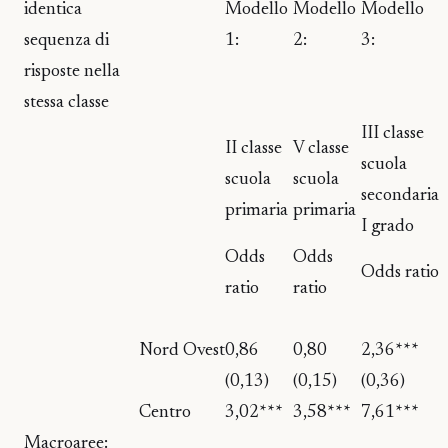
identica
Modello
Modello
Modello
sequenza di
1:
2:
3:
risposte nella
stessa classe
III classe
II classe
V classe
scuola
scuola
scuola
secondaria
primaria
primaria
I grado
Odds
Odds
Odds ratio
ratio
ratio
Nord Ovest
0,86
0,80
2,36***
(0,13)
(0,15)
(0,36)
Centro
3,02***
3,58***
7,61***
Macroaree: