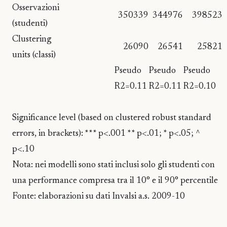
Osservazioni
350339
344976
398523
(studenti)
Clustering
26090
26541
25821
units (classi)
Pseudo
Pseudo
Pseudo
R2=0.11
R2=0.11
R2=0.10
Significance level (based on clustered robust standard
errors, in brackets): *** p<.001 ** p<.01; * p<.05; ^
p<.10
Nota: nei modelli sono stati inclusi solo gli studenti con
una performance compresa tra il 10° e il 90° percentile
Fonte: elaborazioni su dati Invalsi a.s. 2009-10