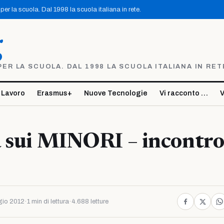
er la scuola. Dal 1998 la scuola italiana in rete.
g
R LA SCUOLA. DAL 1998 LA SCUOLA ITALIANA IN RET
 Lavoro
Erasmus+
Nuove Tecnologie
Vi racconto …
V
 sui MINORI – incontro
io 2012
·
1 min di lettura
·
4.688 letture