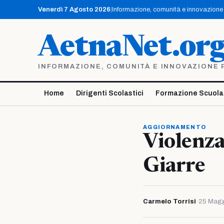
Vai
Venerdì 7 Agosto 2026
|
Informazione, comunità e innovazione p
al
contenuto
AetnaNet.or
INFORMAZIONE, COMUNITÀ E INNOVAZIONE PE
Home
Dirigenti Scolastici
Formazione Scuola
AGGIORNAMENTO
Violenza
Giarre
Carmelo Torrisi
·
25 Magg