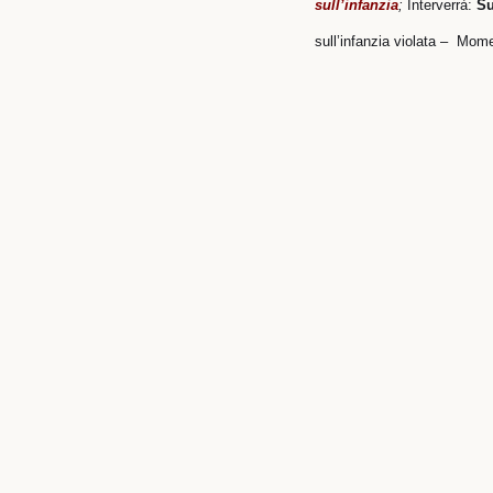
sull’infanzia
;
Interverrà:
Su
sull’infanzia violata –
Momen