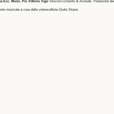
a Ecc. Mons.
Pio Vittorio Vigo
Vescovo Emerito di Acireale.
Proiezione do
to musicale a cura della violoncellista
Giulia Strano.