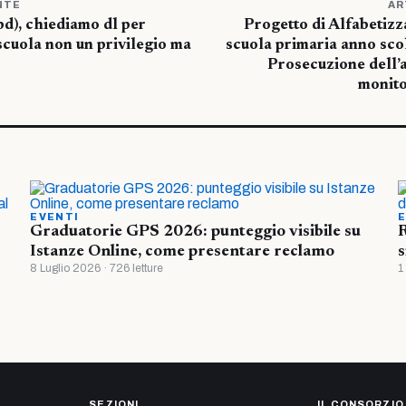
NTE
AR
pd), chiediamo dl per
Progetto di Alfabetizz
scuola non un privilegio ma
scuola primaria anno sc
Prosecuzione dell’at
monito
EVENTI
E
Graduatorie GPS 2026: punteggio visibile su
R
Istanze Online, come presentare reclamo
s
8 Luglio 2026 · 726 letture
1
SEZIONI
IL CONSORZIO