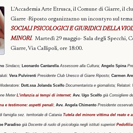
L’Accademia Arte Etrusca, il Comune di Giarre, il c
Giarre -Riposto organizzazno un incontyro sul tema
SOCIALI PSICOLOGICI E GIURIDICI DELLA VIO
MINORI
.
Martedì 29 maggio- Sala degli Specchi, 
Giarre, Via Callipoli, ore 18:00.
no
Sindaco;
Leonardo Cantarella
Assessore alla Cultura;
Angelo Spina
Pre
aluti:
Vera Pulvirenti
Presidente Club Unesco di Giarre Riposto;
Carmen Ar
Moderatore:
Dott.ssa Jolanda Scelfo
Documentarista e giornalista;
Relatori:
one Meter
L’infanzia ai tempi
di internet
;
Avv. Ugo Scelfo
già Consigliere d
ma e testimone:
aspetti penali
;
Avv. Angela Chimento
Presidente osservato
i famiglia sez. territoriale
di Catania
Tutela del minore vittima del
reato e a
pe Paradiso
già Docente di ruolo di psicologia
negli istituti superiori
Pedofilia