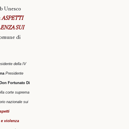
lub Unesco
:
ASPETTI
LENZA SUI
Comune di
sidente della IV
ena
Presidente
Don Fortunato Di
ella corte suprema
rio nazionale sui
spetti
 e violenza