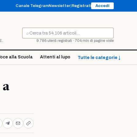
Canale Telegram
Newsletter
|
Registrati
Accedi
⌕
Cerca
E.
9.786 utenti registrati · 704 mln di pagine viste
oce alla Scuola
Attenti al lupo
Tutte le categorie ↓
 a