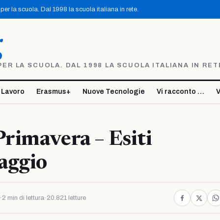
er la scuola. Dal 1998 la scuola italiana in rete.
g
R LA SCUOLA. DAL 1998 LA SCUOLA ITALIANA IN RET
 Lavoro
Erasmus+
Nuove Tecnologie
Vi racconto …
V
Primavera – Esiti
aggio
·
2 min di lettura
·
20.821 letture