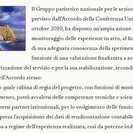
Il Gruppo paritetico nazionale per le sezio
previsto dall’Accordo della Conferenza Uni
ottobre 2010, ha disposto un’ampia azione 
monitoraggio delle esperienze in atto, al fi
di una adeguata conoscenza della sperimen
funzione di una valutazione finalizzata a s
izzazione del servizio e per la sua stabilizzazione, secon
dell’Accordo stesso:
o quale cabina di regia del progetto, con funzioni di mon
ento, potrà avvalersi delle competenze tecniche e scien
versi partner istituzionali, per lo svolgimento delle funzi
resa l’acquisizione dei dati di rendicontazione contabile,
sa a regime dell’esperienza realizzata, così da poterne in