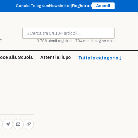
Canale Telegram
Newsletter
|
Registrati
Accedi
⌕
Cerca
E.
9.786 utenti registrati · 704 mln di pagine viste
oce alla Scuola
Attenti al lupo
Tutte le categorie ↓