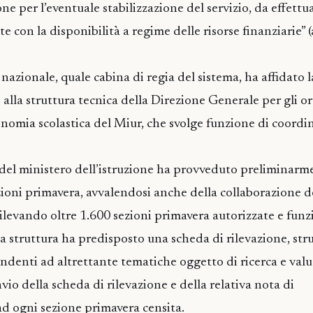
one per l’eventuale stabilizzazione del servizio, da effettua
 con la disponibilità a regime delle risorse finanziarie” 
 nazionale, quale cabina di regia del sistema, ha affidato
 alla struttura tecnica della Direzione Generale per gli 
utonomia scolastica del Miur, che svolge funzione di coord
 del ministero dell’istruzione ha provveduto preliminarm
ioni primavera, avvalendosi anche della collaborazione de
 rilevando oltre 1.600 sezioni primavera autorizzate e funz
la struttura ha predisposto una scheda di rilevazione, str
ondenti ad altrettante tematiche oggetto di ricerca e val
vio della scheda di rilevazione e della relativa nota di
ogni sezione primavera censita.