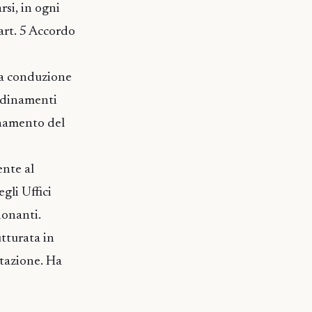
rsi, in ogni
(art. 5 Accordo
 la conduzione
ordinamenti
inamento del
ente al
gli Uffici
ionanti.
utturata in
utazione. Ha