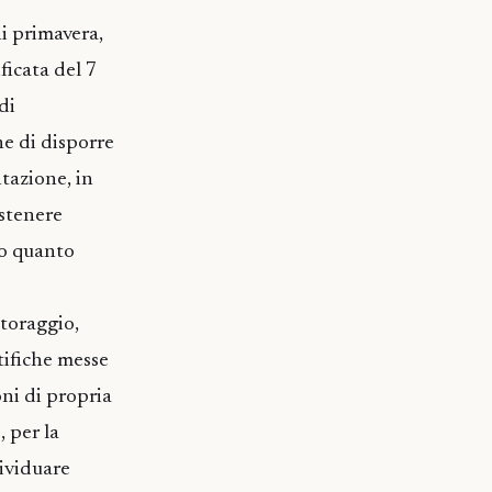
ni primavera,
ficata del 7
di
ne di disporre
tazione, in
ostenere
do quanto
itoraggio,
tifiche messe
oni di propria
 per la
dividuare