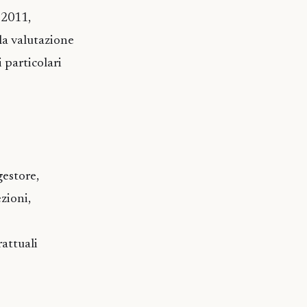
-2011,
la valutazione
 particolari
gestore,
ezioni,
rattuali