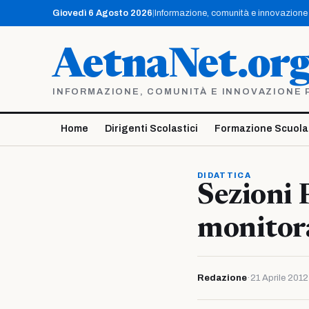
Vai
Giovedì 6 Agosto 2026
|
Informazione, comunità e innovazione p
al
contenuto
AetnaNet.or
INFORMAZIONE, COMUNITÀ E INNOVAZIONE PE
Home
Dirigenti Scolastici
Formazione Scuola
DIDATTICA
Sezioni 
monitor
Redazione
·
21 Aprile 2012