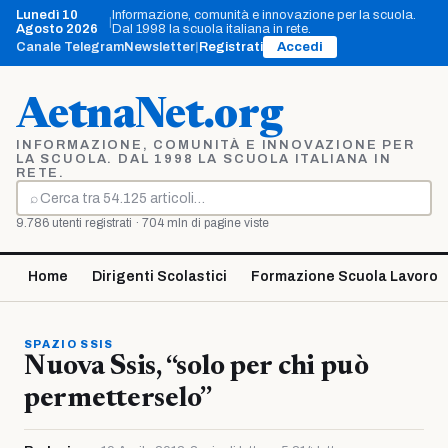
Vai
Lunedì 10
Informazione, comunità e innovazione per la scuola.
|
al
Agosto 2026
Dal 1998 la scuola italiana in rete.
contenuto
Canale Telegram
Newsletter
|
Registrati
Accedi
AetnaNet.org
INFORMAZIONE, COMUNITÀ E INNOVAZIONE PER
LA SCUOLA. DAL 1998 LA SCUOLA ITALIANA IN
RETE.
⌕
Cerca
9.786 utenti registrati · 704 mln di pagine viste
Home
Dirigenti Scolastici
Formazione Scuola Lavoro
SPAZIO SSIS
Nuova Ssis, “solo per chi può
permetterselo”