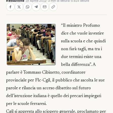
Redazione
·
19 Aprile 2012
·
3 min di lettura
·
5.814 letture
“Il ministro Profumo
dice che vuole investire
sulla scuola e che quindi
non farà tagli, ma tra i
due termini esiste una
bella differenza”. A
parlare è Tommaso Cibinetto, coordinatore
provinciale per Flc-Cgil, il pubblico che ascolta le sue
parole e rilancia un acceso dibattito sul futuro
dell’istruzione italiana è quello dei precari impiegati
per le scuole ferraresi.
Cgil si appresta allo sciopero generale, proclamato per