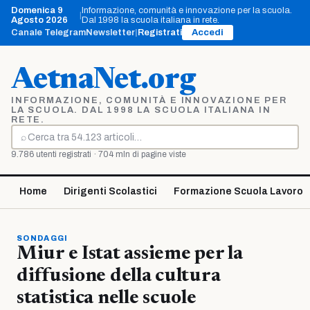
Vai
Domenica 9
Informazione, comunità e innovazione per la scuola.
|
al
Agosto 2026
Dal 1998 la scuola italiana in rete.
contenuto
Canale Telegram
Newsletter
|
Registrati
Accedi
AetnaNet.org
INFORMAZIONE, COMUNITÀ E INNOVAZIONE PER
LA SCUOLA. DAL 1998 LA SCUOLA ITALIANA IN
RETE.
⌕
Cerca
9.786 utenti registrati · 704 mln di pagine viste
Home
Dirigenti Scolastici
Formazione Scuola Lavoro
SONDAGGI
Miur e Istat assieme per la
diffusione della cultura
statistica nelle scuole