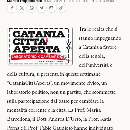
Marco Pappalardo
·
6 Marzo 2012
·
2 min di lettura
·
4.313 letture
Tra le realtà che si
stanno impegnando
a Catania a favore
della scuola,
dell’università e
della cultura, si presenta in queste settimane
“CataniaCittàAperta”, un movimento civico, un
laboratorio politico, non un partito, che scommette
sulla partecipazione dal basso per cambiare la
mentalità corrente e la città. La Prof. Marisa
Barcellona, il Dott. Andrea D’Urso, la Prof. Katia
Perna e il Prof. Fabio Gaudioso hanno individuato