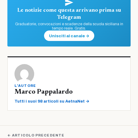
Le notizie come questa arrivano prima su
Telegram
Graduatorie, convocazioni e scadenze della scuola siciliana in
tempo reale. Gratis.
Unisciti al canale →
L'AUTORE
Marco Pappalardo
Tutti i suoi 98 articoli su AetnaNet →
← ARTICOLO PRECEDENTE