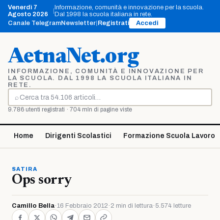
Vai
Venerdì 7
Informazione, comunità e innovazione per la scuola.
|
al
Agosto 2026
Dal 1998 la scuola italiana in rete.
contenuto
Canale Telegram
Newsletter
|
Registrati
Accedi
AetnaNet.org
INFORMAZIONE, COMUNITÀ E INNOVAZIONE PER
LA SCUOLA. DAL 1998 LA SCUOLA ITALIANA IN
RETE.
⌕
Cerca
9.786 utenti registrati · 704 mln di pagine viste
Home
Dirigenti Scolastici
Formazione Scuola Lavoro
SATIRA
Ops sorry
Camillo Bella
·
16 Febbraio 2012
·
2 min di lettura
·
5.574 letture