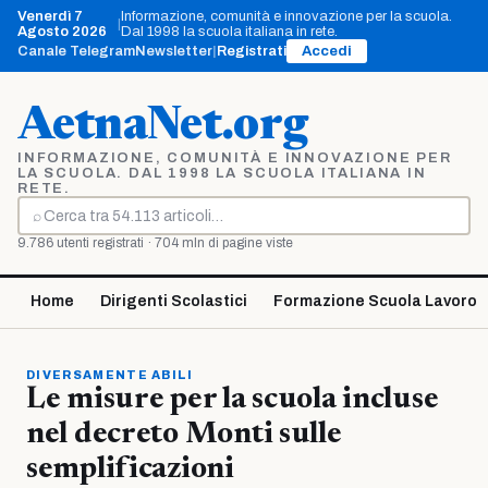
Vai
Venerdì 7
Informazione, comunità e innovazione per la scuola.
|
al
Agosto 2026
Dal 1998 la scuola italiana in rete.
contenuto
Canale Telegram
Newsletter
|
Registrati
Accedi
AetnaNet.org
INFORMAZIONE, COMUNITÀ E INNOVAZIONE PER
LA SCUOLA. DAL 1998 LA SCUOLA ITALIANA IN
RETE.
⌕
Cerca
9.786 utenti registrati · 704 mln di pagine viste
Home
Dirigenti Scolastici
Formazione Scuola Lavoro
DIVERSAMENTE ABILI
Le misure per la scuola incluse
nel decreto Monti sulle
semplificazioni