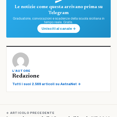
Le notizie come questa arrivano prima su
Telegram
Graduatorie, convocazioni e scadenze della scuola siciliana in
tempo reale. Gratis.
Unisciti al canale →
L'AUTORE
Redazione
Tutti i suoi 2.569 articoli su AetnaNet →
← ARTICOLO PRECEDENTE