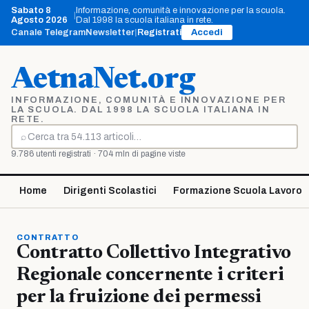
Vai
Sabato 8
Informazione, comunità e innovazione per la scuola.
|
al
Agosto 2026
Dal 1998 la scuola italiana in rete.
contenuto
Canale Telegram
Newsletter
|
Registrati
Accedi
AetnaNet.org
INFORMAZIONE, COMUNITÀ E INNOVAZIONE PER
LA SCUOLA. DAL 1998 LA SCUOLA ITALIANA IN
RETE.
⌕
Cerca
9.786 utenti registrati · 704 mln di pagine viste
Home
Dirigenti Scolastici
Formazione Scuola Lavoro
CONTRATTO
Contratto Collettivo Integrativo
Regionale concernente i criteri
per la fruizione dei permessi