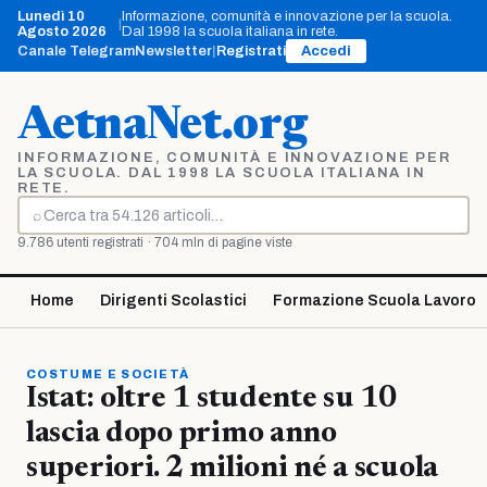
Vai
Lunedì 10
Informazione, comunità e innovazione per la scuola.
|
al
Agosto 2026
Dal 1998 la scuola italiana in rete.
contenuto
Canale Telegram
Newsletter
|
Registrati
Accedi
AetnaNet.org
INFORMAZIONE, COMUNITÀ E INNOVAZIONE PER
LA SCUOLA. DAL 1998 LA SCUOLA ITALIANA IN
RETE.
⌕
Cerca
9.786 utenti registrati · 704 mln di pagine viste
Home
Dirigenti Scolastici
Formazione Scuola Lavoro
COSTUME E SOCIETÀ
Istat: oltre 1 studente su 10
lascia dopo primo anno
superiori. 2 milioni né a scuola