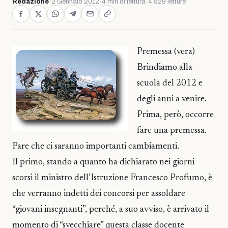
Redazione
·
2 Gennaio 2012
·
4 min di lettura
·
4.529 letture
Premessa (vera)
Brindiamo alla
scuola del 2012 e
degli anni a venire.
Prima, però, occorre
fare una premessa.
Pare che ci saranno importanti cambiamenti.
Il primo, stando a quanto ha dichiarato nei giorni
scorsi il ministro dell’Istruzione Francesco Profumo, è
che verranno indetti dei concorsi per assoldare
“giovani insegnanti”, perché, a suo avviso, è arrivato il
momento di “svecchiare” questa classe docente