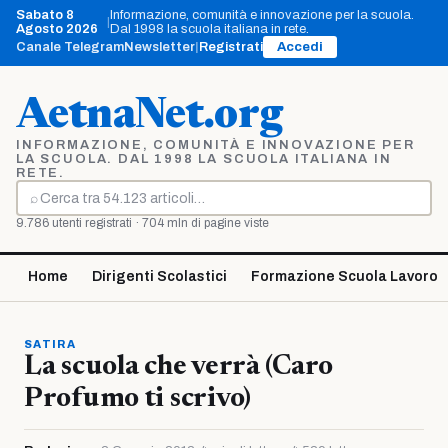
Vai
Sabato 8
Informazione, comunità e innovazione per la scuola.
|
al
Agosto 2026
Dal 1998 la scuola italiana in rete.
contenuto
Canale Telegram
Newsletter
|
Registrati
Accedi
AetnaNet.org
INFORMAZIONE, COMUNITÀ E INNOVAZIONE PER
LA SCUOLA. DAL 1998 LA SCUOLA ITALIANA IN
RETE.
⌕
Cerca
9.786 utenti registrati · 704 mln di pagine viste
Home
Dirigenti Scolastici
Formazione Scuola Lavoro
SATIRA
La scuola che verrà (Caro
Profumo ti scrivo)