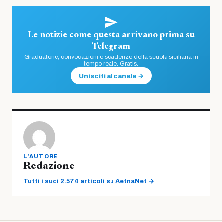
Le notizie come questa arrivano prima su
Telegram
Graduatorie, convocazioni e scadenze della scuola siciliana in
tempo reale. Gratis.
Unisciti al canale →
L'AUTORE
Redazione
Tutti i suoi 2.574 articoli su AetnaNet →