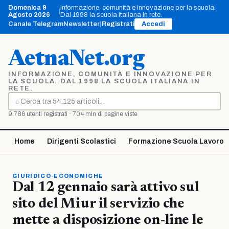
Vai
Domenica 9
Informazione, comunità e innovazione per la scuola.
|
al
Agosto 2026
Dal 1998 la scuola italiana in rete.
contenuto
Canale Telegram
Newsletter
|
Registrati
Accedi
AetnaNet.org
INFORMAZIONE, COMUNITÀ E INNOVAZIONE PER
LA SCUOLA. DAL 1998 LA SCUOLA ITALIANA IN
RETE.
⌕
Cerca
9.786 utenti registrati · 704 mln di pagine viste
Home
Dirigenti Scolastici
Formazione Scuola Lavoro
GIURIDICO-ECONOMICHE
Dal 12 gennaio sarà attivo sul
sito del Miur il servizio che
mette a disposizione on-line le