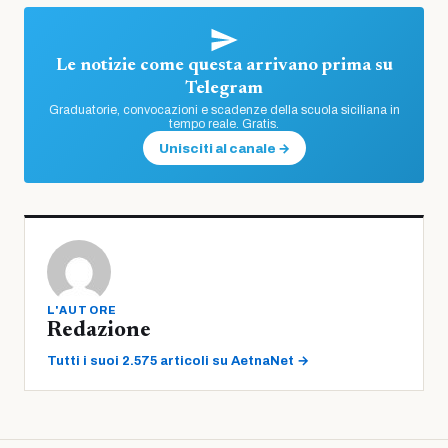
Le notizie come questa arrivano prima su
Telegram
Graduatorie, convocazioni e scadenze della scuola siciliana in
tempo reale. Gratis.
Unisciti al canale →
L'AUTORE
Redazione
Tutti i suoi 2.575 articoli su AetnaNet →