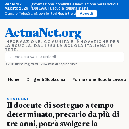
Vai
Venerdì 7
Informazione, comunità e innovazione per la scuola.
|
al
Agosto 2026
Dal 1998 la scuola italiana in rete.
contenuto
Canale Telegram
Newsletter
|
Registrati
Accedi
AetnaNet.org
INFORMAZIONE, COMUNITÀ E INNOVAZIONE PER
LA SCUOLA. DAL 1998 LA SCUOLA ITALIANA IN
RETE.
⌕
Cerca
9.786 utenti registrati · 704 mln di pagine viste
Home
Dirigenti Scolastici
Formazione Scuola Lavoro
SOSTEGNO
Il docente di sostegno a tempo
determinato, precario da più di
tre anni, potrà svolgere la