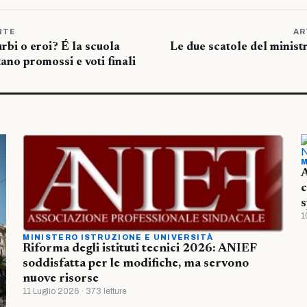
NTE
AR
urbi o eroi? É la scuola
Le due scatole del minist
no promossi e voti finali
M
A
c
s
1
MINISTERO ISTRUZIONE E UNIVERSITÀ
Riforma degli istituti tecnici 2026: ANIEF
soddisfatta per le modifiche, ma servono
nuove risorse
11 Luglio 2026 · 373 letture