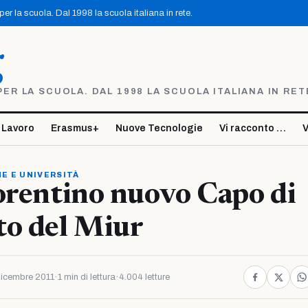
r la scuola. Dal 1998 la scuola italiana in rete.
g
R LA SCUOLA. DAL 1998 LA SCUOLA ITALIANA IN RET
 Lavoro
Erasmus+
Nuove Tecnologie
Vi racconto …
V
E E UNIVERSITÀ
orentino nuovo Capo di
to del Miur
icembre 2011
·
1 min di lettura
·
4.004 letture