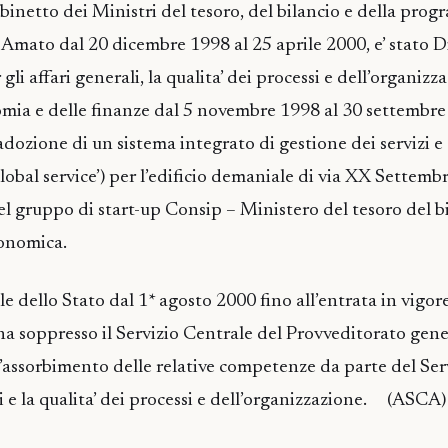
binetto dei Ministri del tesoro, del bilancio e della pr
mato dal 20 dicembre 1998 al 25 aprile 2000, e’ stato D
gli affari generali, la qualita’ dei processi e dell’organizz
mia e delle finanze dal 5 novembre 1998 al 30 settembre 
dozione di un sistema integrato di gestione dei servizi e 
lobal service’) per l’edificio demaniale di via XX Settem
el gruppo di start-up Consip – Ministero del tesoro del bi
onomica.
e dello Stato dal 1* agosto 2000 fino all’entrata in vigor
a soppresso il Servizio Centrale del Provveditorato gene
l’assorbimento delle relative competenze da parte del Ser
li e la qualita’ dei processi e dell’organizzazione. (ASCA)