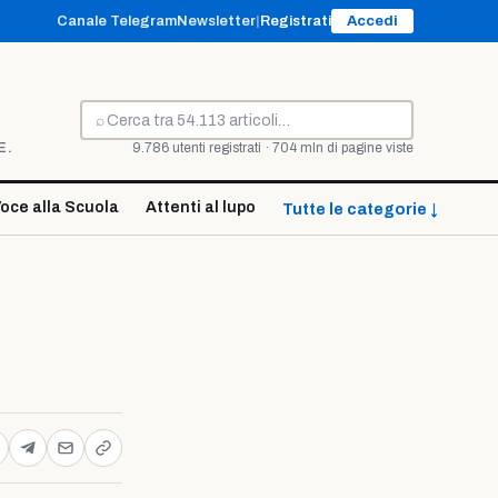
Canale Telegram
Newsletter
|
Registrati
Accedi
⌕
Cerca
E.
9.786 utenti registrati · 704 mln di pagine viste
oce alla Scuola
Attenti al lupo
Tutte le categorie ↓