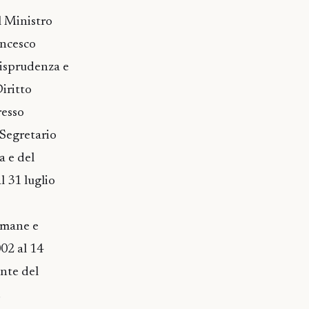
l Ministro
rancesco
urisprudenza e
iritto
resso
 Segretario
a e del
l 31 luglio
umane e
002 al 14
ente del
ugno 2004.