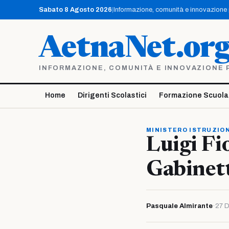
Vai
Sabato 8 Agosto 2026
|
Informazione, comunità e innovazione pe
al
contenuto
AetnaNet.or
INFORMAZIONE, COMUNITÀ E INNOVAZIONE PE
Home
Dirigenti Scolastici
Formazione Scuola
MINISTERO ISTRUZION
Luigi Fi
Gabinet
Pasquale Almirante
·
27 D