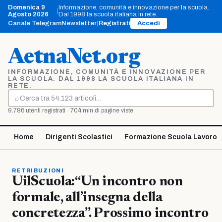
Vai
Domenica 9
Informazione, comunità e innovazione per la scuola.
|
al
Agosto 2026
Dal 1998 la scuola italiana in rete.
contenuto
Canale Telegram
Newsletter
|
Registrati
Accedi
AetnaNet.org
INFORMAZIONE, COMUNITÀ E INNOVAZIONE PER
LA SCUOLA. DAL 1998 LA SCUOLA ITALIANA IN
RETE.
⌕
Cerca
9.786 utenti registrati · 704 mln di pagine viste
Home
Dirigenti Scolastici
Formazione Scuola Lavoro
RETRIBUZIONI
UilScuola:“Un incontro non
formale, all’insegna della
concretezza”. Prossimo incontro