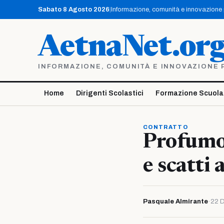
Vai
Sabato 8 Agosto 2026
|
Informazione, comunità e innovazione pe
al
contenuto
AetnaNet.or
INFORMAZIONE, COMUNITÀ E INNOVAZIONE PE
Home
Dirigenti Scolastici
Formazione Scuola
CONTRATTO
Profumo 
e scatti 
Pasquale Almirante
·
22 D