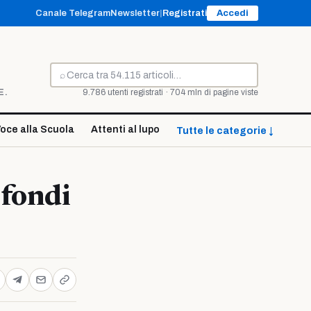
Canale Telegram
Newsletter
|
Registrati
Accedi
⌕
Cerca
E.
9.786 utenti registrati · 704 mln di pagine viste
oce alla Scuola
Attenti al lupo
Tutte le categorie ↓
 fondi