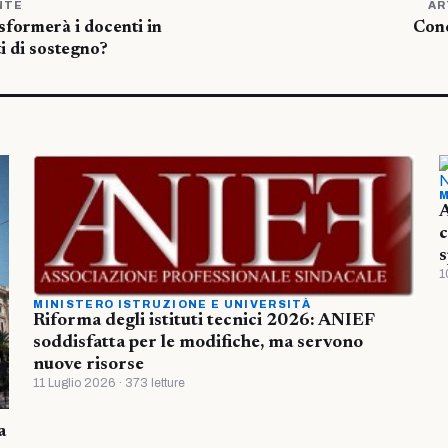
NTE
AR
sformerà i docenti in
Conc
i di sostegno?
M
A
c
s
1
MINISTERO ISTRUZIONE E UNIVERSITÀ
Riforma degli istituti tecnici 2026: ANIEF
soddisfatta per le modifiche, ma servono
nuove risorse
11 Luglio 2026 · 373 letture
a