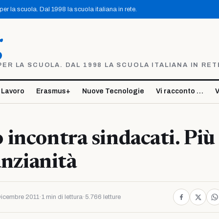
r la scuola. Dal 1998 la scuola italiana in rete.
g
R LA SCUOLA. DAL 1998 LA SCUOLA ITALIANA IN RET
 Lavoro
Erasmus+
Nuove Tecnologie
Vi racconto …
V
incontra sindacati. Più
anzianità
icembre 2011
·
1 min di lettura
·
5.766 letture