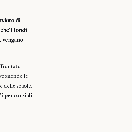
nvinto di
che’ i fondi
a, vengano
affrontato
proponendo le
e delle scuole.
i percorsi di