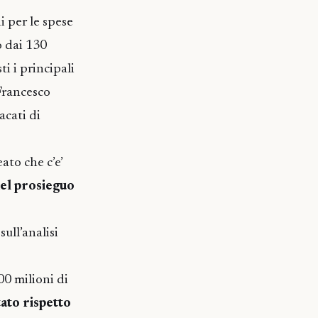
di per le spese
o dai 130
ti i principali
 Francesco
acati di
ato che c’e’
el prosieguo
sull’analisi
00 milioni di
to rispetto