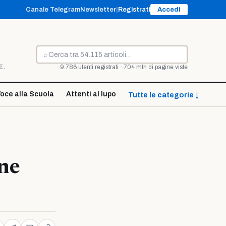
Canale Telegram
Newsletter
|
Registrati
Accedi
⌕
Cerca
E.
9.786 utenti registrati · 704 mln di pagine viste
oce alla Scuola
Attenti al lupo
Tutte le categorie ↓
ne