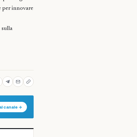
e per innovare
 sulla
al canale →