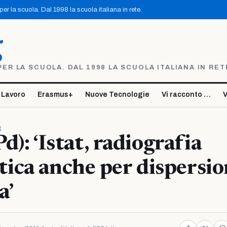
r la scuola. Dal 1998 la scuola italiana in rete.
g
R LA SCUOLA. DAL 1998 LA SCUOLA ITALIANA IN RET
 Lavoro
Erasmus+
Nuove Tecnologie
Vi racconto …
V
E
Pd): ‘Istat, radiografia
ica anche per dispersio
a’