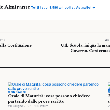
le Almirante
Tutti i suoi 9.580 articoli su AetnaNet →
NTE
AR
ella Costituzione
UIL Scuola: iniqua la ma
Governo. Confermate 
SONDAGGI
S
Orale di Maturità: cosa possono chiedere
2
partendo dalle prove scritte
c
28 Giugno 2026 · 680 letture
2