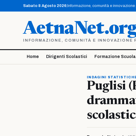
Vai
Sabato 8 Agosto 2026
|
Informazione, comunità e innovazione pe
al
contenuto
AetnaNet.or
INFORMAZIONE, COMUNITÀ E INNOVAZIONE PE
Home
Dirigenti Scolastici
Formazione Scuola
INDAGINI STATISTICH
Puglisi (
drammat
scolastic