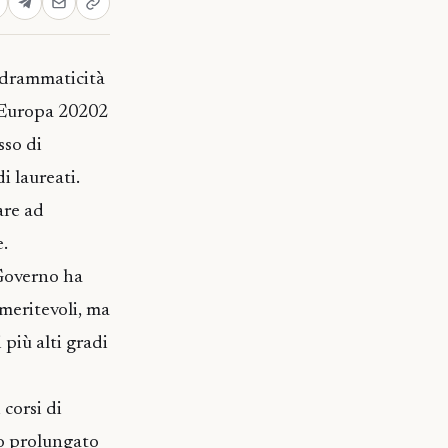
o drammaticità
i Europa 20202
sso di
i laureati.
are ad
e.
e Governo ha
 meritevoli, ma
più alti gradi
corsi di
po prolungato