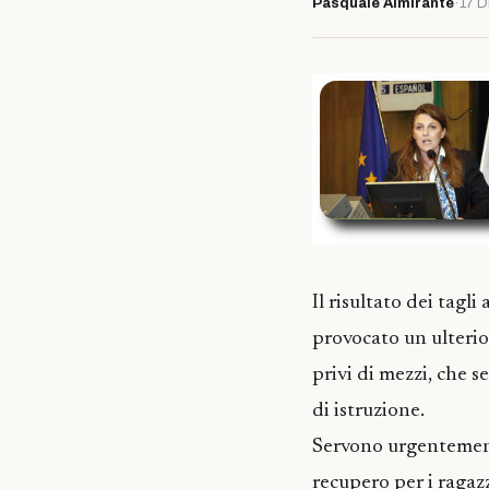
Pasquale Almirante
·
17 D
Il risultato dei tagl
provocato un ulterior
privi di mezzi, che 
di istruzione.
Servono urgentemente
recupero per i ragaz