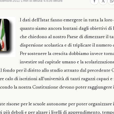
icembre 2011
·
1 min di lettura
·
4.636 letture
I dati dell’Istat fanno emergere in tutta la lor
quanto siamo ancora lontani dagli obiettivi d
che chiedono al nostro Paese di dimezzare il ta
dispersione scolastica e di triplicare il numero d
Per sostenere la crescita dobbiamo invece torn
investire sul capitale umano e la scolarizzazion
i al fondo per il diritto allo studio attuato dal precedent
e calo di iscrizioni all’università di tanti ragazzi capaci e
secondo la nostra Costituzione devono poter raggiungere i 
 risorse per le scuole autonome per poter organizzare i 
zi più deboli e per alzare i livelli di apprendimento, tem