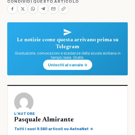
CONDIVIDI QUESTO ARTICOLO
Le notizie come questa arrivano prima su
Telegram
Graduatorie, convocazioni e scadenze della scuola siciliana in
tempo reale. Gratis.
Unisciti al canale →
L'AUTORE
Pasquale Almirante
Tutti i suoi 9.580 articoli su AetnaNet →