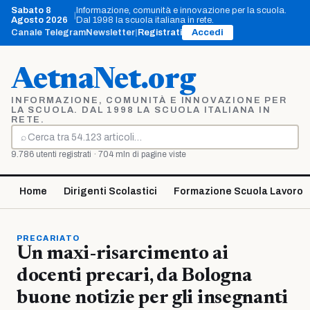
Vai
Sabato 8
Informazione, comunità e innovazione per la scuola.
|
al
Agosto 2026
Dal 1998 la scuola italiana in rete.
contenuto
Canale Telegram
Newsletter
|
Registrati
Accedi
AetnaNet.org
INFORMAZIONE, COMUNITÀ E INNOVAZIONE PER
LA SCUOLA. DAL 1998 LA SCUOLA ITALIANA IN
RETE.
⌕
Cerca
9.786 utenti registrati · 704 mln di pagine viste
Home
Dirigenti Scolastici
Formazione Scuola Lavoro
PRECARIATO
Un maxi-risarcimento ai
docenti precari, da Bologna
buone notizie per gli insegnanti