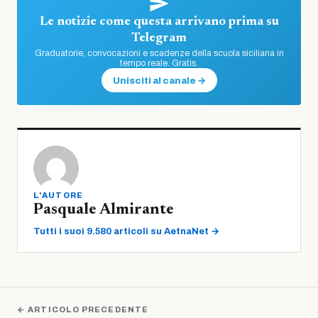
Le notizie come questa arrivano prima su
Telegram
Graduatorie, convocazioni e scadenze della scuola siciliana in
tempo reale. Gratis.
Unisciti al canale →
L'AUTORE
Pasquale Almirante
Tutti i suoi 9.580 articoli su AetnaNet →
← ARTICOLO PRECEDENTE