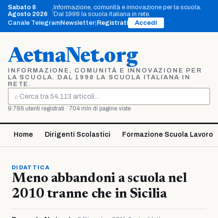
Vai
Sabato 8
Informazione, comunità e innovazione per la scuola.
|
al
Agosto 2026
Dal 1998 la scuola italiana in rete.
contenuto
Canale Telegram
Newsletter
|
Registrati
Accedi
AetnaNet.org
INFORMAZIONE, COMUNITÀ E INNOVAZIONE PER
LA SCUOLA. DAL 1998 LA SCUOLA ITALIANA IN
RETE.
⌕
Cerca
9.786 utenti registrati · 704 mln di pagine viste
Home
Dirigenti Scolastici
Formazione Scuola Lavoro
DIDATTICA
Meno abbandoni a scuola nel
2010 tranne che in Sicilia