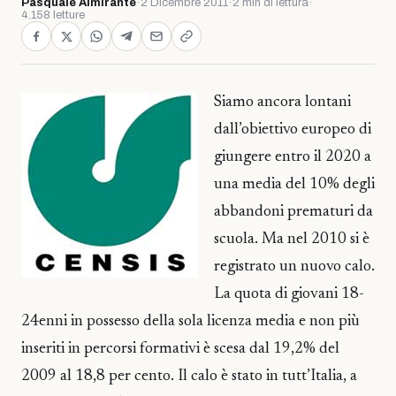
Pasquale Almirante
·
2 Dicembre 2011
·
2 min di lettura
·
4.158 letture
Siamo ancora lontani
dall’obiettivo europeo di
giungere entro il 2020 a
una media del 10% degli
abbandoni prematuri da
scuola. Ma nel 2010 si è
registrato un nuovo calo.
La quota di giovani 18-
24enni in possesso della sola licenza media e non più
inseriti in percorsi formativi è scesa dal 19,2% del
2009 al 18,8 per cento. Il calo è stato in tutt’Italia, a