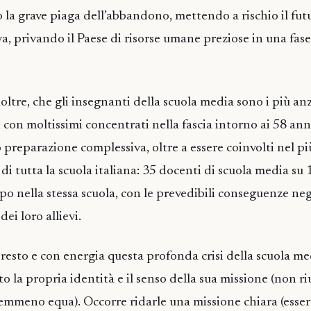
 la grave piaga dell’abbandono, mettendo a rischio il fut
iva, privando il Paese di risorse umane preziose in una fase
noltre, che gli insegnanti della scuola media sono i più anz
 con moltissimi concentrati nella fascia intorno ai 58 ann
o preparazione complessiva, oltre a essere coinvolti nel pi
di tutta la scuola italiana: 35 docenti di scuola media su
o nella stessa scuola, con le prevedibili conseguenze neg
ei loro allievi.
resto e con energia questa profonda crisi della scuola me
o la propria identità e il senso della sua missione (non r
nemmeno equa). Occorre ridarle una missione chiara (essere