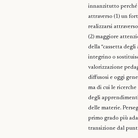
innanzitutto perché 
attraverso (1) un fo
realizzarsi attraver
(2) maggiore attenzi
della “cassetta degli
integrino o sostituis
valorizzazione pedago
diffusosi e oggi gen
ma di cui le ricerch
degli apprendimenti; 
delle materie. Perse
primo grado più adatt
transizione dal punto