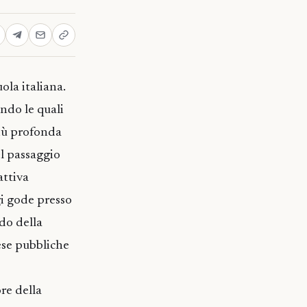
ola italiana.
ondo le quali
più profonda
el passaggio
attiva
i gode presso
ndo della
ese pubbliche
re della