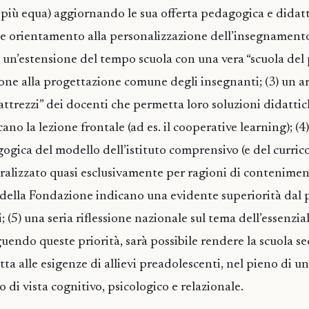
più equa) aggiornando le sua offerta pedagogica e didatt
rte orientamento alla personalizzazione dell’insegnament
so un’estensione del tempo scuola con una vera “scuola del
one alla progettazione comune degli insegnanti; (3) un 
 attrezzi” dei docenti che permetta loro soluzioni didatti
cano la lezione frontale (ad es. il cooperative learning); (4
gica del modello dell’istituto comprensivo (e del curricol
eralizzato quasi esclusivamente per ragioni di conteniment
e della Fondazione indicano una evidente superiorità dal 
(5) una seria riflessione nazionale sul tema dell’essenzia
guendo queste priorità, sarà possibile rendere la scuola s
a alle esigenze di allievi preadolescenti, nel pieno di un
 di vista cognitivo, psicologico e relazionale.