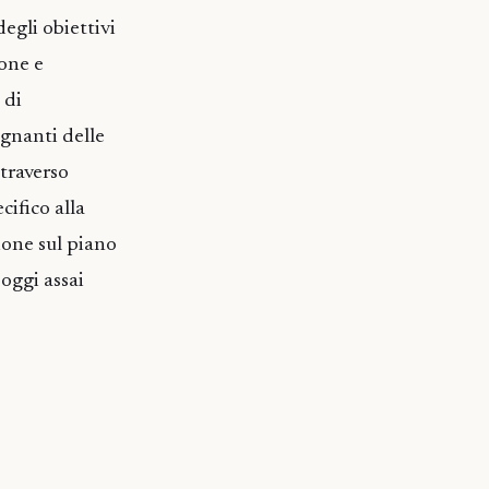
egli obiettivi
ione e
 di
gnanti delle
traverso
ifico alla
ione sul piano
oggi assai