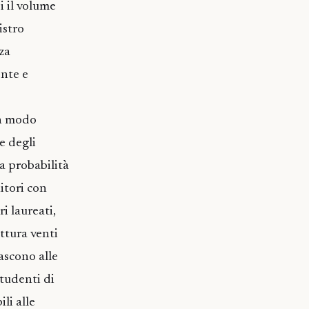
i il volume
istro
za
ente e
in modo
e degli
a probabilità
nitori con
i laureati,
ittura venti
nascono alle
tudenti di
li alle