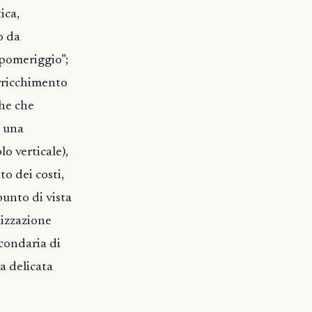
ica,
o da
 pomeriggio”;
arricchimento
che che
) una
o verticale),
o dei costi,
punto di vista
lizzazione
econdaria di
a delicata