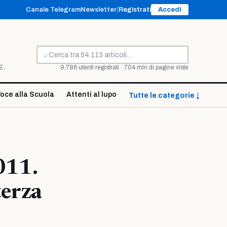
Canale Telegram
Newsletter
|
Registrati
Accedi
⌕
Cerca
E.
9.786 utenti registrati · 704 mln di pagine viste
oce alla Scuola
Attenti al lupo
Tutte le categorie ↓
011.
terza