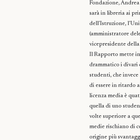
Fondazione, Andrea Ga
sarà in libreria ai p
dell’Istruzione, l’U
(amministratore dele
vicepresidente della
Il Rapporto mette in
drammatico i divari 
studenti, che invece
di essere in ritardo 
licenza media è quatt
quella di uno student
volte superiore a que
medie rischiano di c
origine più svantaggi