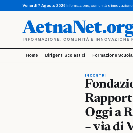
Vai
Venerdì 7 Agosto 2026
|
Informazione, comunità e innovazione p
al
contenuto
AetnaNet.or
INFORMAZIONE, COMUNITÀ E INNOVAZIONE PE
Home
Dirigenti Scolastici
Formazione Scuola
INCONTRI
Fondazio
Rapporto
Oggi a R
– via di 