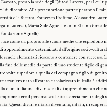
vosto, presso la sede degli Editori Laterza, per i cui tip
rimi di dicembre. Alla presentazione parteciperanno il min
niversità e la Ricerca, Francesco Profumo, Alessandro Later
gato Laterza), Maria Sole Agnelli e John Elkann (presid
 Fondazione Agnelli).
 luce come sia proprio alle scuole medie che esplodono 
di apprendimento determinati dall’origine socio-cultural
 le scuole elementari riescono a contenere con successo. L
alla fine delle medie da parte di uno studente figlio di ge
ro volte superiore a quella del compagno figlio di genitor
e straniero nato all’estero e scolarizzato in Italia è addir
lla di un italiano. I divari sociali di apprendimento che 
ompromettere il percorso scolastico, specialmente degli s
ata. Questi divari e ritardi diventano, infatti, irrecuperabi