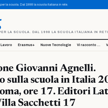
er la scuola. Dal 1998 la scuola italiana in rete.
g
R LA SCUOLA. DAL 1998 LA SCUOLA ITALIANA IN RET
 Lavoro
Erasmus+
Nuove Tecnologie
Vi racconto …
V
ne Giovanni Agnelli.
 sulla scuola in Italia 2
oma, ore 17. Editori La
Villa Sacchetti 17