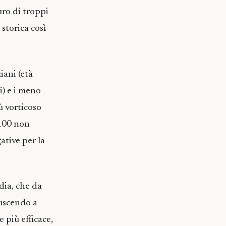
uro di troppi
 storica così
iani (età
i) e i meno
ù vorticoso
 100 non
ative per la
dia, che da
iuscendo a
 più efficace,